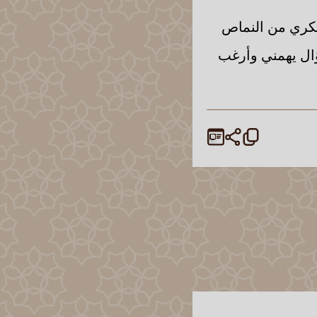
بكري من النماص
ؤال يهمني وأرغب