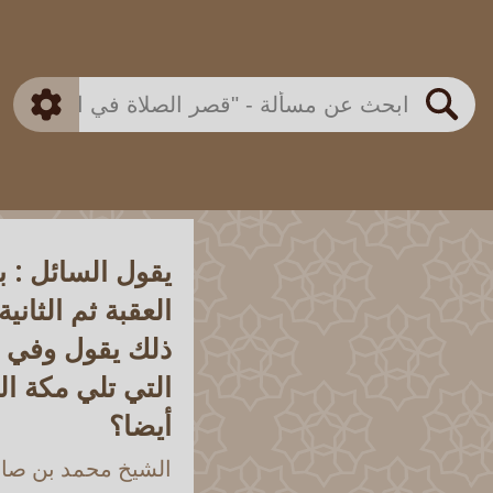
بن باز
بن العثيمين
ذكي
الألباني
الفوزان
مطابق
متقدم
اللجنة الدائمة
بحث
يقول السائل : 
العقبة ثم الثان
ذلك يقول وفي ال
التي تلي مكة ا
أيضا؟
الشيخ محمد بن صالح