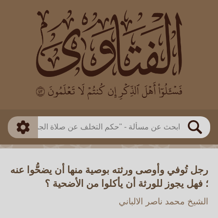
العالم
طريقة البحث
بن باز
بن العثيمين
ذكي
الألباني
الفوزان
مطابق
متقدم
اللجنة الدائمة
بحث
رجل تُوفي وأوصى ورثته بوصية منها أن يضحُّوا عنه
؛ فهل يجوز للورثة أن يأكلوا من الأضحية ؟
الشيخ محمد ناصر الالباني