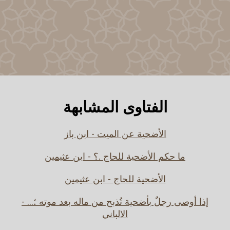
الفتاوى المشابهة
الأضحية عن الميت - ابن باز
ما حكم الأضحية للحاج .؟ - ابن عثيمين
الأضحية للحاج - ابن عثيمين
إذا أوصى رجلٌ بأضحية تُذبح من ماله بعد موته ؛... -
الالباني