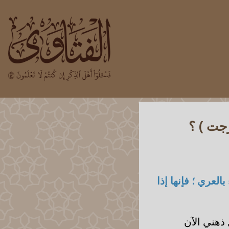
رجت ) ؟
بالعري ؛ فإنها إذا
 ذهني الآن