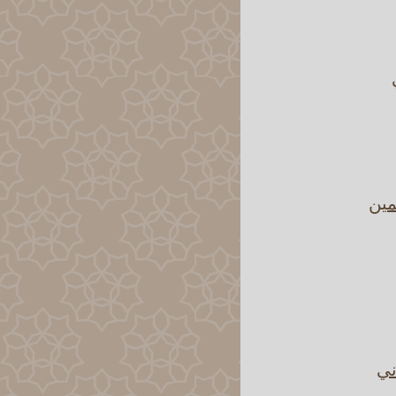
مين
ني