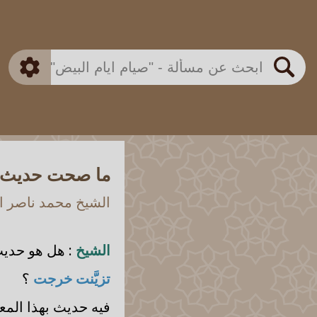
بن باز
بن العثيمين
ذكي
الألباني
الفوزان
مطابق
متقدم
اللجنة الدائمة
بحث
ما صحت حديث : (
الشيخ محمد ناصر ال
الشيخ
: هل هو حديث 
تزيَّنت خرجت
؟
فيه حديث بهذا المع