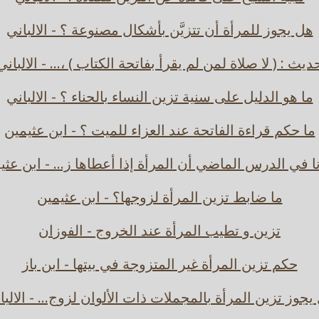
هل يجوز للمرأة أن تتزيَّن بأشكال مصنوعة ؟ - الالباني
ديث : ( لا صلاة لمن لم يقرأ بفاتحة الكتاب ) ،... - الالباني
ما هو الدليل على سنية تزين النساء بالحناء ؟ - الالباني
ما حكم قراءة الفاتحة عند العزاء للميت ؟ - ابن عثيمين
ا في الدرس الماضي أن المرأة إذا أعطاها ز... - ابن عثي
ما ضابط تزين المرأة لزوجها؟ - ابن عثيمين
تزين و تطيب المرأة عند الخروج - الفوزان
حكم تزين المرأة غير المتزوجة في بيتها - ابن باز
يجوز تزين المرأة بالمجملات ذات الألوان لزوج... - الالبا