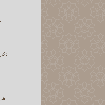
ح
ذكرن
هل 