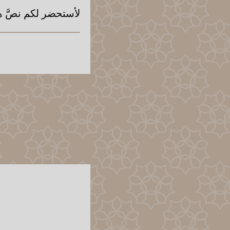
لأستحضر لكم نصَّ ه