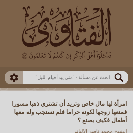
العالم
طريقة البحث
بن باز
بن العثيمين
ذكي
الألباني
الفوزان
مطابق
متقدم
اللجنة الدائمة
بحث
امرأة لها مال خاص وتريد أن تشتري ذهبا مسورا
فمنعها زوجها لكونه حراما فلم تستجب وله معها
أطفال فكيف يصنع ؟
الشيخ محمد ناصر الالباني