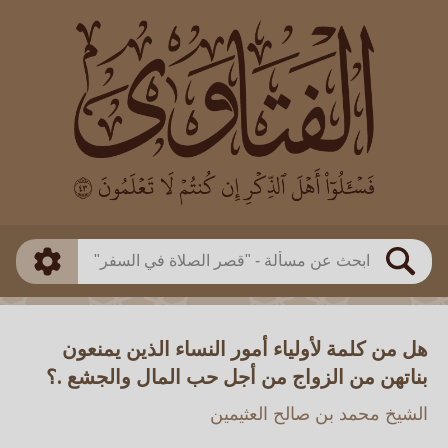
العالم
طريقة البحث
بن باز
بن العثيمين
ذكي
الألباني
الفوزان
مطابق
متقدم
اللجنة الدائمة
بحث
هل من كلمة لأولياء أمور النساء الذين يمنعون
بناتهن من الزواج من أجل حب المال والجشع .؟
الشيخ محمد بن صالح العثيمين