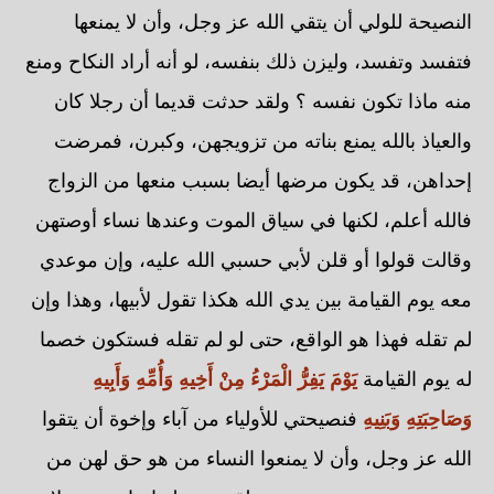
النصيحة للولي أن يتقي الله عز وجل، وأن لا يمنعها
فتفسد وتفسد، وليزن ذلك بنفسه، لو أنه أراد النكاح ومنع
منه ماذا تكون نفسه ؟ ولقد حدثت قديما أن رجلا كان
والعياذ بالله يمنع بناته من تزويجهن، وكبرن، فمرضت
إحداهن، قد يكون مرضها أيضا بسبب منعها من الزواج
فالله أعلم، لكنها في سياق الموت وعندها نساء أوصتهن
وقالت قولوا أو قلن لأبي حسبي الله عليه، وإن موعدي
معه يوم القيامة بين يدي الله هكذا تقول لأبيها، وهذا وإن
لم تقله فهذا هو الواقع، حتى لو لم تقله فستكون خصما
له يوم القيامة
يَوْمَ يَفِرُّ الْمَرْءُ مِنْ أَخِيهِ وَأُمِّهِ وَأَبِيهِ
وَصَاحِبَتِهِ وَبَنِيهِ
فنصيحتي للأولياء من آباء وإخوة أن يتقوا
الله عز وجل، وأن لا يمنعوا النساء من هو حق لهن من