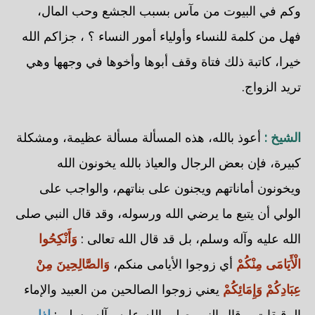
وكم في البيوت من مآس بسبب الجشع وحب المال،
فهل من كلمة للنساء وأولياء أمور النساء ؟ ، جزاكم الله
خيرا، كاتبة ذلك فتاة وقف أبوها وأخوها في وجهها وهي
تريد الزواج.
الشيخ :
أعوذ بالله، هذه المسألة مسألة عظيمة، ومشكلة
كبيرة، فإن بعض الرجال والعياذ بالله يخونون الله
ويخونون أماناتهم ويجنون على بناتهم، والواجب على
الولي أن يتبع ما يرضي الله ورسوله، وقد قال النبي صلى
الله عليه وآله وسلم، بل قد قال الله تعالى :
وَأَنْكِحُوا
الْأَيَامَى مِنْكُمْ
أي زوجوا الأيامى منكم،
وَالصَّالِحِينَ مِنْ
عِبَادِكُمْ وَإِمَائِكُمْ
يعني زوجوا الصالحين من العبيد والإماء
الرقيقات، وقال النبي صلى الله عليه وآله وسلم :
إذا