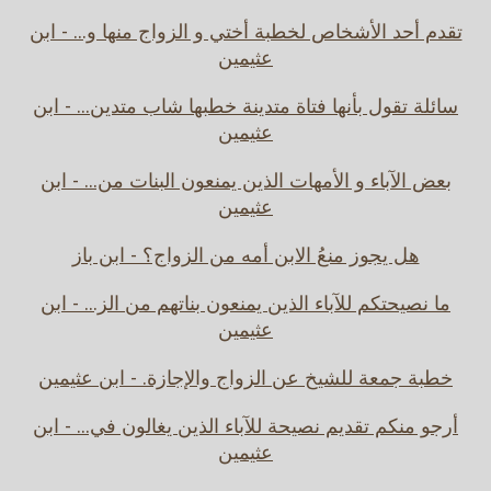
تقدم أحد الأشخاص لخطبة أختي و الزواج منها و... - ابن
عثيمين
سائلة تقول بأنها فتاة متدينة خطبها شاب متدين... - ابن
عثيمين
بعض الآباء و الأمهات الذين يمنعون البنات من... - ابن
عثيمين
هل يجوز منعُ الابن أمه من الزواج؟ - ابن باز
ما نصيحتكم للآباء الذين يمنعون بناتهم من الز... - ابن
عثيمين
خطبة جمعة للشيخ عن الزواج والإجازة. - ابن عثيمين
أرجو منكم تقديم نصيحة للآباء الذين يغالون في... - ابن
عثيمين