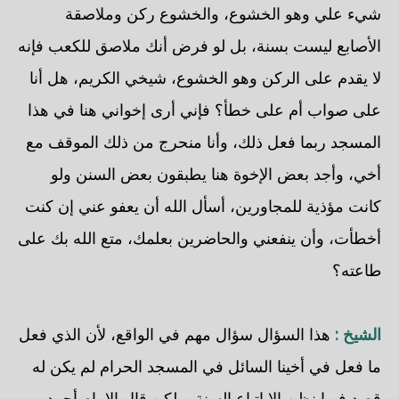
شيء علي وهو الخشوع، والخشوع ركن وملاصقة
الأصابع ليست بسنة، بل لو فرض أنك ملاصق للكعب فإنه
لا يقدم على الركن وهو الخشوع، شيخي الكريم، هل أنا
على صواب أم على خطأ؟ فإني أرى إخواني هنا في هذا
المسجد ربما فعل ذلك، وأنا منحرج من ذلك الموقف مع
أخي، وأجد بعض الإخوة هنا يطبقون بعض السنن ولو
كانت مؤذية للمجاورين، أسأل الله أن يعفو عني إن كنت
أخطأت، وأن ينفعني والحاضرين بعلمك، متع الله بك على
طاعته؟
الشيخ :
هذا السؤال سؤال مهم في الواقع، لأن الذي فعل
ما فعل في أخينا السائل في المسجد الحرام لم يكن له
قصد فيما نظن إلا اتباع السنة، ولكن قال الإمام أحمد