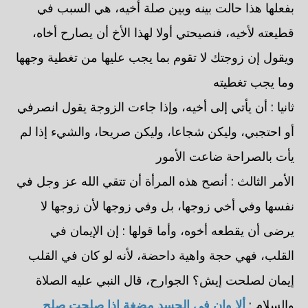
بفعلها هذا حالت بينه وبين صلة أخيه، هي السبب في
قطيعته لأخيه، فنصيحتي أولا لهذا الأخ أن يصارح أخاه،
ويقول إن زوجتك لا تقوم بما يجب عليها من تغطية وجهها
وما يجب تغطيته
ثانيا : أن يأتي إلى أخيه، وإذا جاءت الزوجة يقول انصرفي
أو احتجبي، وليكن شجاعا، وليكن صريحا، والشيء إذا لم
يأت بالصراحة ضاعت الأمور
الأمر الثالث : أنصح هذه المرأة أن تتقي الله عز وجل في
نفسها وفي أخي زوجها، بل وفي زوجها لأن زوجها لا
يرضى أن يقطعه أخوه، وأما قولها : إن الإيمان في
القلب، فهي حجة واهية داحضة، لأنه لو كان في القلب
إيمان لصلحت إيش؟ الجوارح، قال النبي عليه الصلاة
والسلام :
ألا وإن في الجسد مضغة إذا صلحت صلح