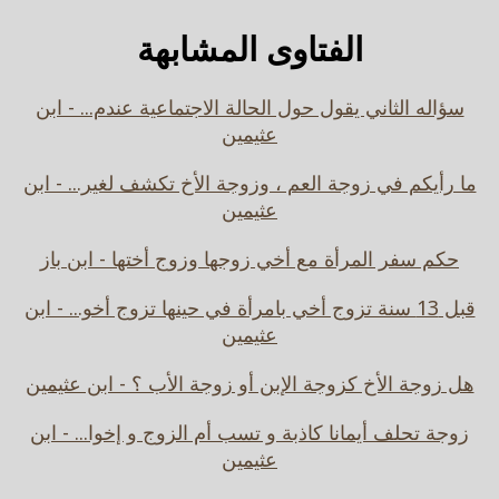
الفتاوى المشابهة
سؤاله الثاني يقول حول الحالة الاجتماعية عندم... - ابن
عثيمين
ما رأيكم في زوجة العم ، وزوجة الأخ تكشف لغير... - ابن
عثيمين
حكم سفر المرأة مع أخي زوجها وزوج أختها - ابن باز
قبل 13 سنة تزوج أخي بامرأة في حينها تزوج أخو... - ابن
عثيمين
هل زوجة الأخ كزوجة الإبن أو زوجة الأب ؟ - ابن عثيمين
زوجة تحلف أيمانا كاذبة و تسب أم الزوج و إخوا... - ابن
عثيمين