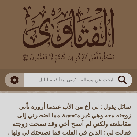
العالم
طريقة البحث
بن باز
بن العثيمين
ذكي
الألباني
الفوزان
مطابق
متقدم
اللجنة الدائمة
بحث
سائل يقول : لي أخ من الأب عندما أزوره تأتي
زوجته معه وهي غير متحجبة مما اضطرني إلى
مقاطعته ولكني لم أنصح أخي وقد نصحت زوجته
فقالت لي : الدين في القلب فما نصيحتك لي ولها .