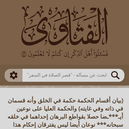
العالم
طريقة البحث
بن باز
بن العثيمين
ذكي
الألباني
الفوزان
مطابق
متقدم
اللجنة الدائمة
بحث
(بيان أقسام الحكمة حكمة في الخلق وأنه قسمان
في ذاته وفي غايته) والحكمة العليا على نوعين
أيـ***ـضا حصلا بقواطع البرهان إحداهما في خلقه
سبحانه*** نوعان أيضا ليس يفترقان إحكام هذا