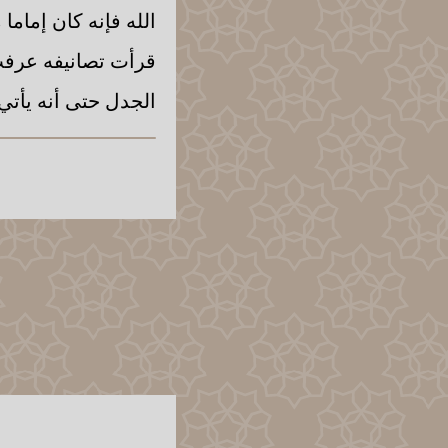
الله فإنه كان إماما
قرأت تصانيفه عرفت 
الجدل حتى أنه يأتي ل