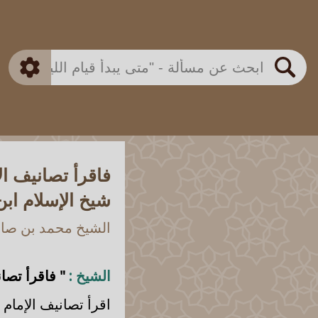
بن باز
بن العثيمين
ذكي
الألباني
الفوزان
مطابق
متقدم
اللجنة الدائمة
بحث
فاقرأ تصانيف ال
شيخ الإسلام ابن 
الشيخ محمد بن صالح
الشيخ :
" فاقرأ تصان
اقرأ تصانيف الإمام