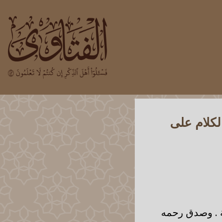
لكلام على
ة . وصدق رحمه