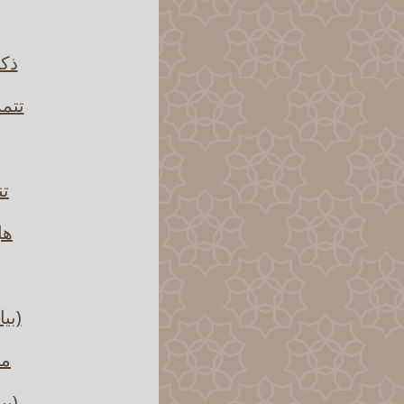
ذكر
تتمة
تن
هل
(بي
ما
(بي