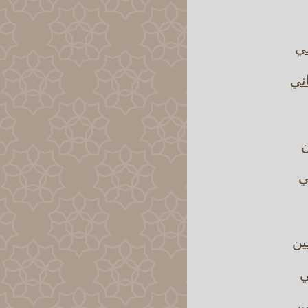
ني
اني
ن
ي
ين
ي
ين