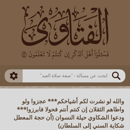
العالم
طريقة البحث
بن باز
بن العثيمين
ذكي
الألباني
الفوزان
مطابق
متقدم
اللجنة الدائمة
بحث
والله لو نشرت لكم أشياخكم*** عجزوا ولو
واطاهم الثقلان إن كنتم أنتم فحولا فابرزوا***
ودعوا الشكاوي حيلة النسوان (أن حجة المعطل
شكاية السني إلى السلطان)