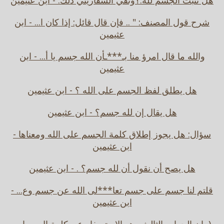
هل نثبت الجسم لله.؟ونفي السفاريني ذلك. - ابن عثيمين
شرح قول المصنف: " .. فإن قال قائل: إذا كان ا... - ابن
عثيمين
والله ما قال امرؤ منا بـ***ـأن الله جسم يا أ... - ابن
عثيمين
هل يطلق لفظ الجسم على الله ؟ - ابن عثيمين
هل يقال إن لله جسم؟ - ابن عثيمين
سؤال: هل يجوز إطلاق كلمة الجسم على الله ومعناها -
ابن عثيمين
هل يصح أن نقول أن لله جسم؟ . - ابن عثيمين
قلتم لنا جسم على جسم تعا***لى الله عن جسم وع... -
ابن عثيمين