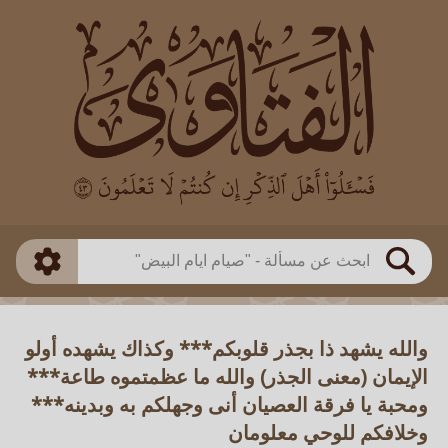
العالم
طريقة البحث
بن باز
بن العثيمين
ذكي
الألباني
الفوزان
مطابق
متقدم
اللجنة الدائمة
بحث
والله يشهد ذا بجذر قلوبكم*** وكذاك يشهده أولو
الإيمان (معنى الجذر) والله ما عظمتموه طاعة***
ومحبة يا فرقة العصيان أنى وجهلكم به وبدينه***
وخلافكم للوحي معلومان