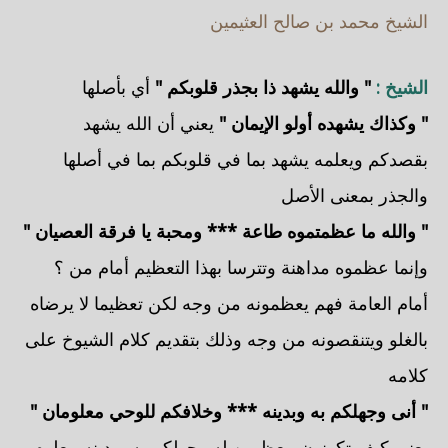
الشيخ محمد بن صالح العثيمين
الشيخ :
" والله يشهد ذا بجذر قلوبكم "
أي بأصلها
" وكذاك يشهده أولو الإيمان "
يعني أن الله يشهد
بقصدكم ويعلمه يشهد بما في قلوبكم بما في أصلها
والجذر بمعنى الأصل
" والله ما عظمتموه طاعة *** ومحبة يا فرقة العصيان "
وإنما عظموه مداهنة وتترسا بهذا التعظيم أمام من ؟
أمام العامة فهم يعظمونه من وجه لكن تعظيما لا يرضاه
بالغلو ويتنقصونه من وجه وذلك بتقديم كلام الشيوخ على
كلامه
" أنى وجهلكم به وبدينه *** وخلافكم للوحي معلومان "
يعني كيف تكونون معظمين له وجهلكم به وبدينه معلوم