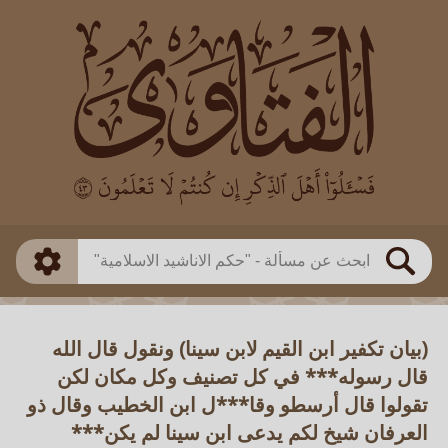
العالم
طريقة البحث
بن باز
بن العثيمين
ذكي
الألباني
الفوزان
مطابق
متقدم
اللجنة الدائمة
بحث
(بيان تكفير ابن القيم لابن سينا) ونقول قال الله
قال رسوله*** في كل تصنيف وكل مكان لكن
تقولوا قال أرسطو وقا***ل ابن الخطيب وقال ذو
العرفان شيخ لكم يدعى ابن سينا لم يكن***