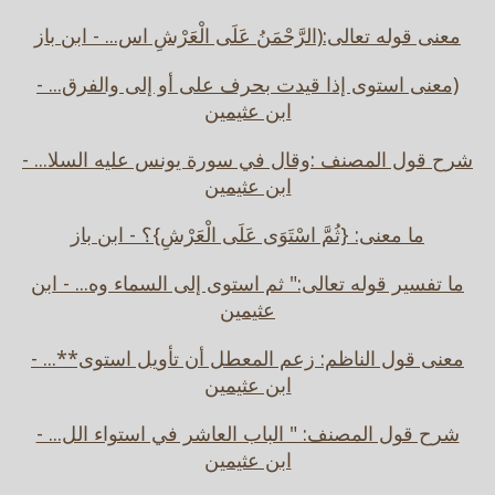
معنى قوله تعالى:(الرَّحْمَنُ عَلَى الْعَرْشِ اس... - ابن باز
(معنى استوى إذا قيدت بحرف على أو إلى والفرق... -
ابن عثيمين
شرح قول المصنف :وقال في سورة يونس عليه السلا... -
ابن عثيمين
ما معنى: {ثُمَّ اسْتَوَى عَلَى الْعَرْشِ}؟ - ابن باز
ما تفسير قوله تعالى:" ثم استوى إلى السماء وه... - ابن
عثيمين
معنى قول الناظم: زعم المعطل أن تأويل استوى**... -
ابن عثيمين
شرح قول المصنف: " الباب العاشر في استواء الل... -
ابن عثيمين