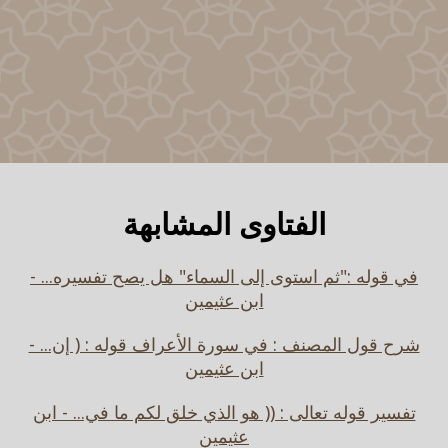
الفتاوى المشابهة
في قوله :"ثم استوى إلى السماء" هل يصح تفسيره... -
ابن عثيمين
شرح قول المصنف : في سورة الأعراف قوله : ( إن... -
ابن عثيمين
تفسير قوله تعالى : (( هو الذي خلق لكم ما في... - ابن
عثيمين