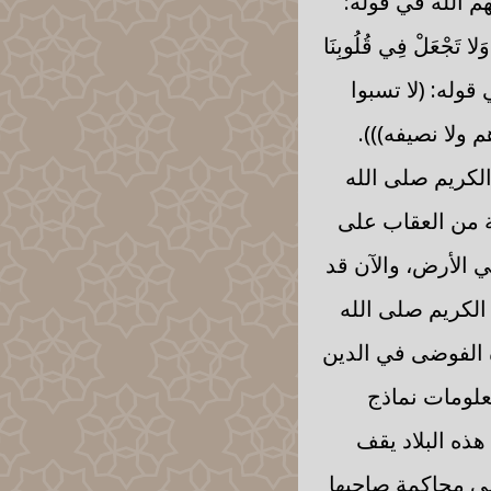
 الله في قوله:
 وَلا تَجْعَلْ فِي قُلُوبِنَا
 في قوله: (لا تسبوا
م ولا نصيفه))).
لكريم صلى الله
ة من العقاب على
ي الأرض، والآن قد
الكريم صلى الله
 الفوضى في الدين
علومات نماذج
ذه البلاد يقف
ى محاكمة صاحبها