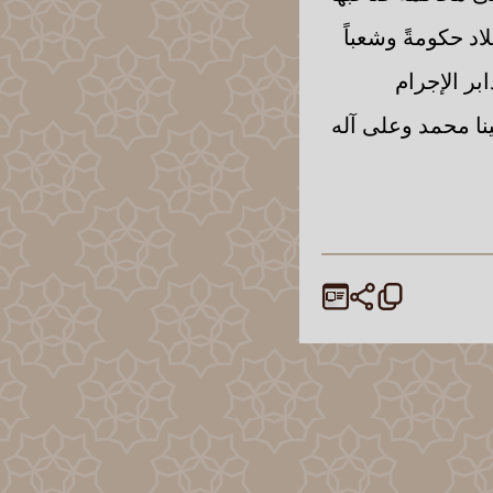
اد حكومةً وشعباً
بر الإجرام
نا محمد وعلى آله