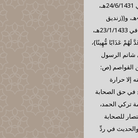
نشرت في 26/5/1430هـ، و((كلمة ثالثة حول زندقة تركي الحمد)) نشرت في 24/6/1431هـ،
و((من أسوأ المفسدين في بلاد الحرمين تركي الحمد)) نشرت في 4/4/1432هـ، و((زنديق
يمشي على الأرض يصف الله بأنه مسكين ويسب الدولة السعودية)) نشرت في 23/1/1433هـ،
 لَهُمْ عَذَابًا مُّهِينًا}،
ى شاتم الرسول
ن القواصم (ص:
ه إلا حرارة
قح في حق الصحابة
 تركي الحمد،
تصار للصحابة
والحديث في ردِّ