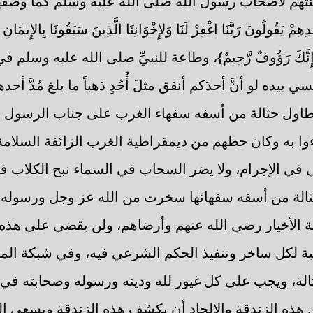
تهم لأصحاب رسول الله صلى الله عليه وسلم كما وصفهم
ِمْ يَقُولُونَ رَبَّنَا اغْفِرْ لَنَا وَلإِخْوَانِنَا الَّذِينَ سَبَقُونَا بِالإِيمَانِ
ا رَبَّنَا إِنَّكَ رَؤُوفٌ رَّحِيمٌ}، وطاعة للنبيِّ صلى الله عليه وسلم
يده لو أنَّ أحدَكم أنفق مثلَ أُحُدٍ ذهباً ما بلغ مُدَّ أحده
اول حثالة من أسفه سفهاء الغرب على جناب الرسول ا
وا به وكان حظهم من ديمقراطية الغرب الزائفة السلام
هي في الإجرام، ولا يضر السحاب في السماء نبح الكلاب ف
بحثالة من أسفه سفهائها سخرت من الله عز وجل ورسوله 
ة الأخيار رضي الله عنهم وأرضاهم، ولن يقضي على هذه
ية لكل ساخر وتنفيذ الحكم الشرعي فيه، وفي شبكة الم
الة، ويجب على كل غيور لله ودينه ورسوله وصحابته في ه
هذه الزندقة والإلحاد أن يكشف هذه الزندقة ويسعى إل