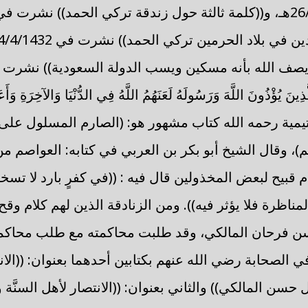
ُؤْذُونَ اللَّهَ وَرَسُولَهُ لَعَنَهُمُ اللَّهُ فِي الدُّنْيَا وَالآخِرَةِ وَأَعَدَّ
تيمية رحمه الله كتاب مشهور هو: (الصارم المسلول عل
)، وقال الشيخ أبو بكر بن العربي في كتابه: العواصم م
 كلام قبيح لبعض المخذولين قال فيه : ((في كفرٍ بارد لا تسخن
ناظرة فلا يؤثر فيه)). ومن الزنادقة الذين لهم كلام و
ن فرحان المالكي، وقد طلبت محاكمته مع طلب محاكمة
 الصحابة رضي الله عنهم بكتابين أحدهما بعنوان: ((الان
يل حسن المالكي)) والثاني بعنوان: ((الانتصار لأهل السنَّة 