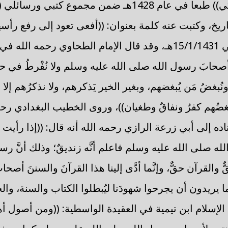
اريخ، وكتبت عنه كلمة بعنوان: ((أفعى تعود إلى رفع رأس
سمومها)) نشرت في 15/1/1431هـ، وقد قال الإمام الطحاوي رحمه
أصحابَ رسول الله صلى الله عليه وسلم ولا نُفْرطُ في حبِّ
 ونُبغضُ مَن يُبغضهم، وبغير الخير يَذكرهم، ولا نذكرُهم إلا ب
غضُهم كفرٌ ونفاقٌ وطغيان))، وروى الخطيب البغدادي رحم
 (ص49) بإسناده إلى أبي زرعة الرازي رحمه الله أنه قال: ((إذا رأي
 صلى الله عليه وسلم فاعلم أنَّه زنديقٌ؛ وذلك أنَّ رس
 والقرآن حقٌّ، وإنَّما أدَّى إلينا هذا القرآنَ والسننَ أ
ما يريدون أن يجرحوا شهودَنا ليُبطلوا الكتاب والسنة، وا
 الإسلام ابن تيمية في العقيدة الواسطية: ((ومن أصول أ