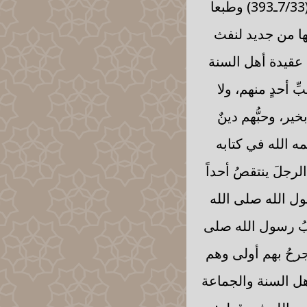
أباطيل حسن المالكي)) طبعا في عام 1428هـ ضمن مجموع كتبي ورسائلي (7/33ـ393) وطبعا
ها من جديد لنفث
 الله في عقيدة أهل السنة
 أحدٍ منهم، ولا
خير، وحبُّهم دينٌ
ه الله في كتابه
ت الرجلَ ينتقصُ أحداً
ول الله صلى الله
صحابُ رسول الله صلى
لجرحُ بهم أولى وهم
هل السنة والجماعة