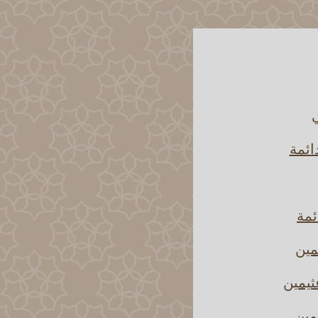
ي
ائمة
ئمة
مين
ثيمين
مين