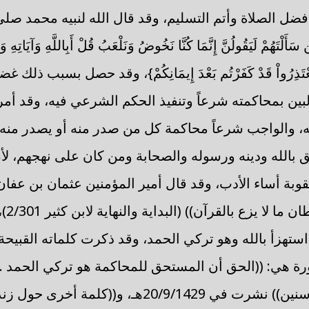
فضل الصلاة وأتم التسليم، وقد قال الله لنبيه محمد صلى
َهُمْ لَيَقُولُنَّ إِنَّمَا كُنَّا نَخُوضُ وَنَلْعَبُ قُلْ أَبِاللَّهِ وَآيَاتِهِ وَ
ْزِؤُونَ (65) لاَ تَعْتَذِرُواْ قَدْ كَفَرْتُم بَعْدَ إِيمَانِكُمْ}، وقد حصل بس
بين بمحاكمته شرعاً وتنفيذ الحكم الشرعي فيه، وقد أمر
، والواجب شرعاً محاكمة كل من صدر منه أو يصدر منه م
ليق بالله ودينه ورسوله والصحابة ومن كان على نهجهم، لأن
قوبة أساء الأدب، وقد قال أمير المؤمنين عثمان بن عفان
((إن ال
ستهزأ بالله وهو تركي الحمد، وقد ذكرت كلماته القبيحة 
هي: ((الحق أن المستحق للمحاكمة هو تركي الحمد .
محاكمته قبل ثمان سنين)) نشرت في 20/9/1429هـ، و((