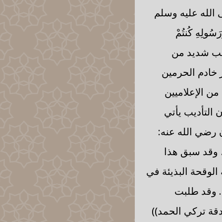
 الله عليه وسلم
رَسُولِهِ كُنتُمْ
بب ذلك غضب شديد من
 خادم الحرمين
ن الإعلاميين
 التأديب يأتي
 رضي الله عنه:
له يزع بالسلطان ما لا يزع بالقرآن)) (البداية والنهاية لابن كثير 2/301)، وقد سبق هذا
الوقحة البذيئة في
. وقد طلبت
كلمة أخرى حول زندقة تركي الحمد))