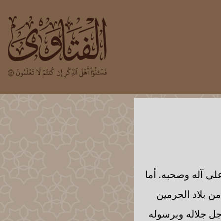
لى آله وصحبه. أما
انترنت) بتاريخ 13/3/1433هـ لصحفي من بلاد الحرمين
جل جلاله وبرسوله