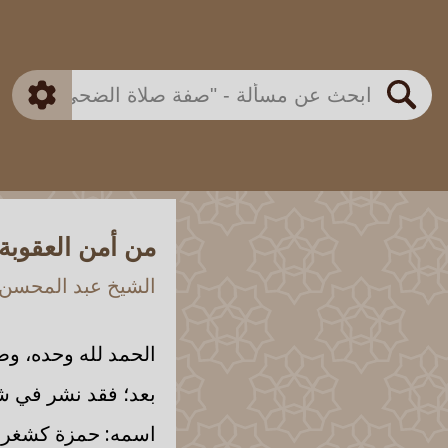
بن باز
بن العثيمين
ذكي
الألباني
الفوزان
مطابق
متقدم
اللجنة الدائمة
بحث
من أمن العقوبة
الشيخ عبد المحسن ب
الحمد لله وحده، وص
اسمه: حمزة كشغري ك