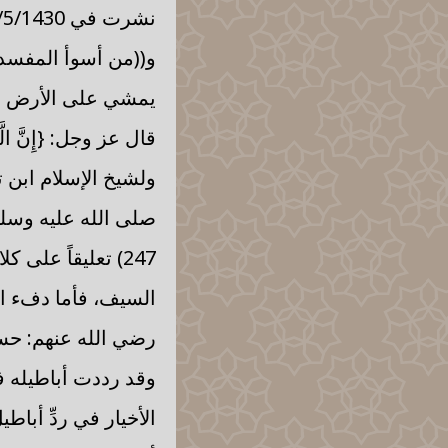
قال عز وجل: {إِنَّ الَّذِينَ ي
ولشيخ الإسلام ابن 
صلى الله عليه وسلم
247) تعليقاً على
السيف، فأما دفء الم
رضي الله عنهم: حس
وقد رددت أباطيله في
الأخيار في ردِّ أباط