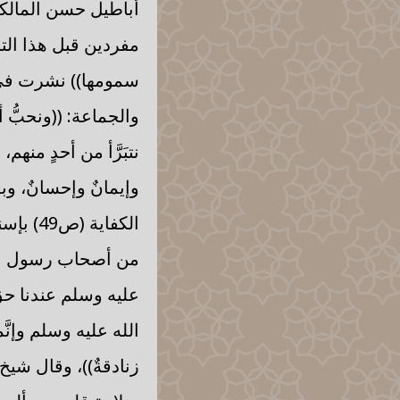
مفردين قبل هذا الت
والجماعة: ((ونحبُّ 
نتبَرَّأ من أحدٍ منهم،
وإيمانٌ وإحسانٌ، وب
الكفاية
من أصحاب رسول الله
عليه وسلم عندنا حقٌّ
الله عليه وسلم وإنَّ
زنادقةٌ))، وقال شيخ