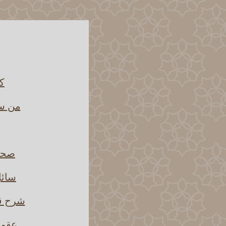
كي
من سب
صحة 
سائل
شرح قو
عقوب