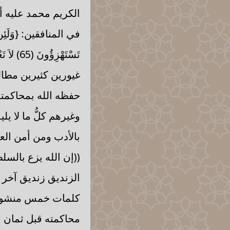
الكريم محمد عليه أ
في المنافقين: {وَلَئِن سَأَلْت
تَسْتَه
غيورين كثيرين مطال
حفظه الله بمحاكمته
وغيرهم كلُّ ما لا ي
بالأدب ومن أمن الع
الزنديق زنديق آخر ا
كلمات خمس منشورة 