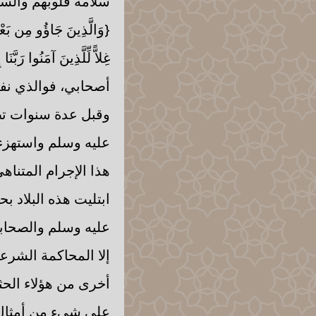
سلامة قلوبهم وألسن
{وَالَّذِينَ جَاؤُو مِن بَعْدِه
غِلاًّ لِّلَّذِينَ آمَنُو
أصحابي، فوالذي نفسي ب
وقبل عدة سنوات تط
عليه وسلم واستهزء
هذا الإجرام المتنا
ابتليت هذه البلاد 
عليه وسلم والصحاب
إلا المحاكمة الشرع
أخرى من هؤلاء الحث
على شيء من أمثال 