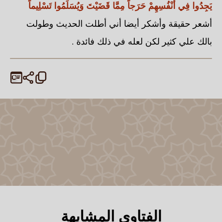
يَجِدُوا فِي أَنْفُسِهِمْ حَرَجاً مِمَّا قَضَيْتَ وَيُسَلِّمُوا تَسْلِيماً
أشعر حقيقة وأشكر أيضا أني أطلت الحديث وطولت
بالك علي كثير لكن لعله في ذلك فائدة .
الفتاوى المشابهة