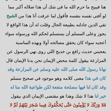
هنا فيبيح ما حرم الله ما في شك أن هذا ضلاله أكبر مما
لو أفتى نفسه بنفسه فأقول لما عرفت أنا هذا من
الشيخ
تقي الدين جادلته بطبيعة الحال وقلت له أن هذا الواقع لا
يجوز وعلى المسلم أن يستسلم لحكم الله ورسوله سواء
أعجبه سواء كان يحقق مصالحه أولا وبهذه المناسبة
يعجبني حديث رافع بن خديج اللي روى نهي الرسول عن
المزارعة بيقول كلمة محض الإيمان نحن بدنا الإيمان قال
نهانا رسول الله صلى الله عليه وسلم عن المزارعة وقد
كان في هذا
معنى كلامه وهو موجود في صحيح مسلم
وقد كان لنا فيها مصلحة منفعة لكن طواعية الله منا له
خير لنا
هذا لا شك وهذا هو مقتضى الإيمان الذي بيقول
فَلا وَرَبِّكَ لا يُؤْمِنُونَ حَتَّى يُحَكِّمُوكَ فِيما شَجَرَ بَيْنَهُمْ ثُمَّ لا