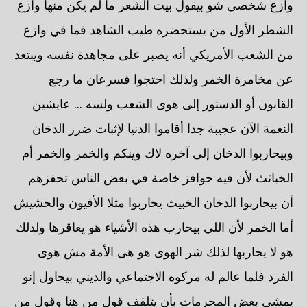
وازع شخصي شو بيقول بيت الشعر ما لم يكن منها وازع
الشطر الأول من يستحضره طيب الشاهد فما في وازع
من الشعب الأمريكي أنه يصبر على مجاهدة نفسه ويبتعد
عن مخامرة الخمر ولذلك احتجوا فسرعان ما رجع
القانون أو الدستور إلى هوى الشعب ولسه ... عايشين
النغمة الآن عجيبة جدا أقاموا الدنيا لإثبات ضرر الدخان
وبيحاربوا الدخان إلى آخره لاك وينكم والخمر والخمر أم
الخبائث لأن فيه حوافز خاصة في بعض الناس تحفزهم
أن بيحاربوا الدخان الخبيث يحاربوا مثلا الأفيون والحشيش
أما الخمر لأن اللي بيحارب هذه الأشياء هو يعاقرها ولذلك
هو لا يحاربها لذلك شر الهوى هو هى الأمة مش هوى
الفرد فلما عالم له مركوه الاجتماعي والديني بيحاول إنو
يمشي بعض المحرمات بأن يتلقف قول من هنا وقول من