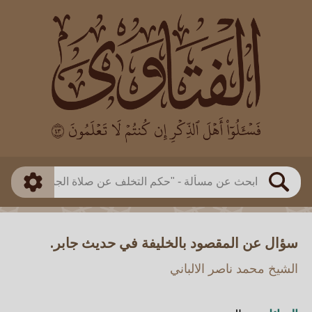
العالم
طريقة البحث
بن باز
بن العثيمين
ذكي
الألباني
الفوزان
مطابق
متقدم
اللجنة الدائمة
بحث
سؤال عن المقصود بالخليفة في حديث جابر.
الشيخ محمد ناصر الالباني