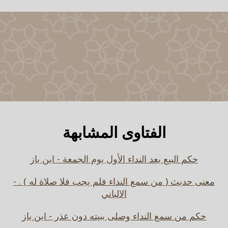
الفتاوى المشابهة
حكم البيع بعد النداء الأول يوم الجمعة - ابن باز
معنى حديث ( من سمع النداء فلم يجب فلا صلاة له ) . -
الالباني
حكم من سمع النداء وصلى ببيته دون عذر - ابن باز