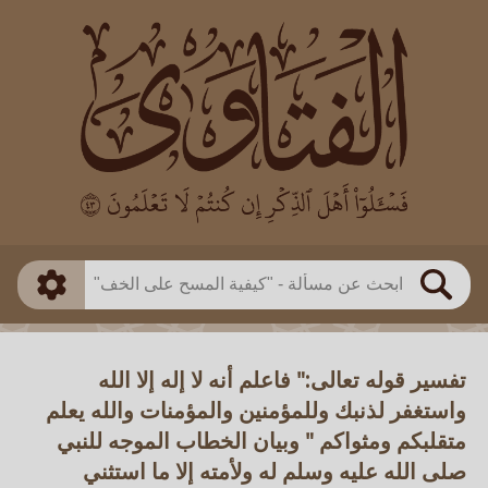
العالم
طريقة البحث
بن باز
بن العثيمين
ذكي
الألباني
الفوزان
مطابق
متقدم
اللجنة الدائمة
بحث
تفسير قوله تعالى:" فاعلم أنه لا إله إلا الله
واستغفر لذنبك وللمؤمنين والمؤمنات والله يعلم
متقلبكم ومثواكم " وبيان الخطاب الموجه للنبي
صلى الله عليه وسلم له ولأمته إلا ما استثني