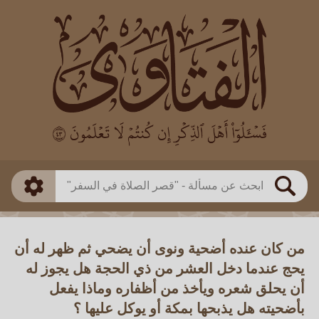
العالم
طريقة البحث
بن باز
بن العثيمين
ذكي
الألباني
الفوزان
مطابق
متقدم
اللجنة الدائمة
بحث
من كان عنده أضحية ونوى أن يضحي ثم ظهر له أن
يحج عندما دخل العشر من ذي الحجة هل يجوز له
أن يحلق شعره ويأخذ من أظفاره وماذا يفعل
بأضحيته هل يذبحها بمكة أو يوكل عليها ؟