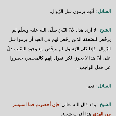
السائل :
أنّهم يرمون قبل الزّوال.
الشيخ :
لا أرى هذا، لأنّ النّبيّ صلّى الله عليه وسلّم لم
يرخّص للضّعفة الذبن رخّص لهم في العيد أن يرموا قبل
الزّوال، فإذا كان الرّسول لم يرخّص مع وجود السّبب دلّ
على أنّ هذا لا يجوز، لكن نقول إنّهم كالمحصر، حصروا
عن فعل الواجب .
السائل :
نعم.
الشيخ :
وقد قال الله تعالى:
فإن أحصرتم فما استيسر
من الهدي
هذا أقرب شيء.