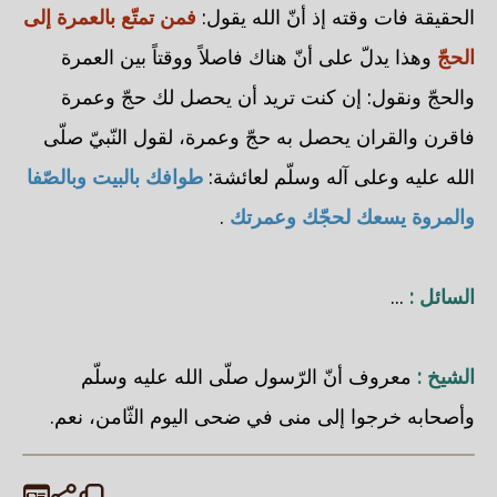
الحقيقة فات وقته إذ أنّ الله يقول:
فمن تمتّع بالعمرة إلى
الحجّ
وهذا يدلّ على أنّ هناك فاصلاً ووقتاً بين العمرة
والحجّ ونقول: إن كنت تريد أن يحصل لك حجّ وعمرة
فاقرن والقران يحصل به حجّ وعمرة، لقول النّبيّ صلّى
الله عليه وعلى آله وسلّم لعائشة:
طوافك بالبيت وبالصّفا
والمروة يسعك لحجّك وعمرتك
.
السائل :
...
الشيخ :
معروف أنّ الرّسول صلّى الله عليه وسلّم
وأصحابه خرجوا إلى منى في ضحى اليوم الثّامن، نعم.