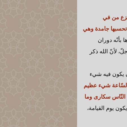
فزع من في
 تحسبها جامدة وهي
 بأنّه دوران
ّ، لأنّ الله ذكر
أن يكون فيه شيء
لة السّاعة شيء عظيم
النّاس سكارى وما
كون يوم القيامة،