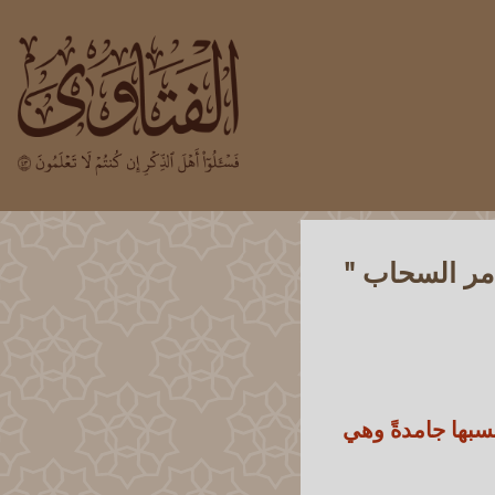
 مر السحاب "
سبها جامدةً وهي