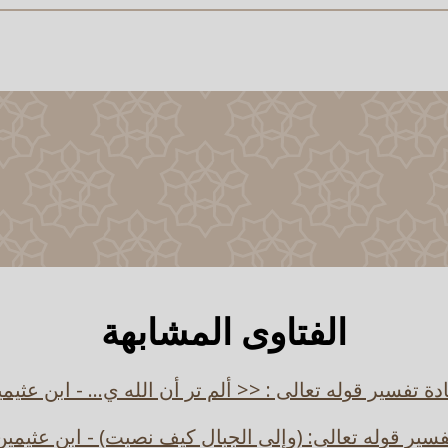
الفتاوى المشابهة
دة تفسير قوله تعالى : << ألم تر أن الله ي... - ابن عثيم
فسير قوله تعالى: (وإلى الجبال كيف نصبت) - ابن عثيمين