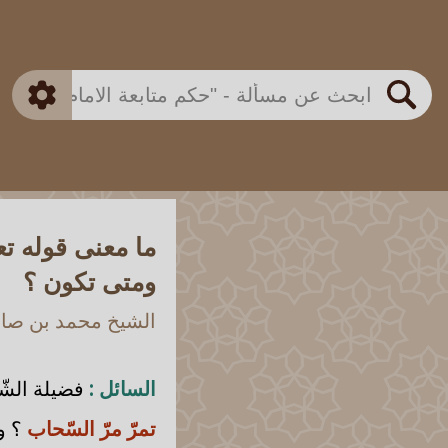
بن باز
بن العثيمين
ذكي
الألباني
الفوزان
مطابق
متقدم
اللجنة الدائمة
بحث
ما معنى قوله ت
ومتى تكون ؟
الشيخ محمد بن صالح
السائل :
فضيلة الشّي
تمرّ مرّ السّحاب
؟ و