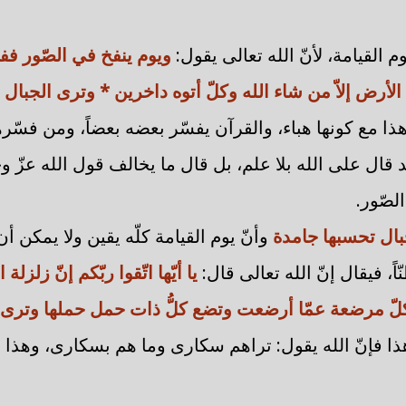
 القيامة، لأنّ الله تعالى يقول:
ويوم ينفخ في الصّور ف
لأرض إلاّ من شاء الله وكلّ أتوه داخرين * وترى الجبال
هذا مع كونها هباء، والقرآن يفسّر بعضه بعضاً، ومن فسّرها
 قال على الله بلا علم، بل قال ما يخالف قول الله عزّ وجل
لصّور.
بال تحسبها جامدة
وأنّ يوم القيامة كلّه يقين ولا يمكن 
اً، فيقال إنّ الله تعالى قال:
يا أيّها اتّقوا ربّكم إنّ زلز
كلّ مرضعة عمّا أرضعت وتضع كلُّ ذات حمل حملها وترى 
ذا فإنّ الله يقول: تراهم سكارى وما هم بسكارى، وهذا ي