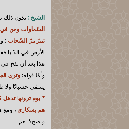
الشيخ :
يكون ذلك يوم
السّماوات ومن في ا
تمرّ مرّ السّحاب
: و
الأرض في الدّنيا فقد
هذا بعد أن نفخ في ا
وأمّا قوله:
وترى الج
يسمّى حسبانًا ولا ظنّ
* يوم ترونها تذهل 
هم بسكارى
، ومع ه
واضح؟ نعم.