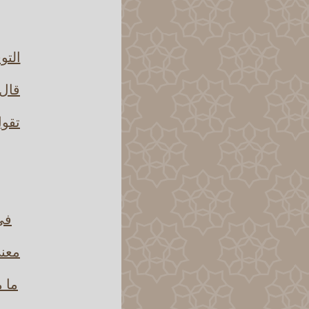
التو
قال 
تقول
في 
معنى
ما م