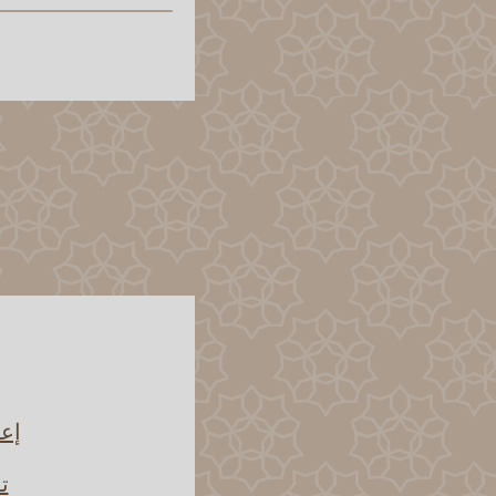
إعا
ت