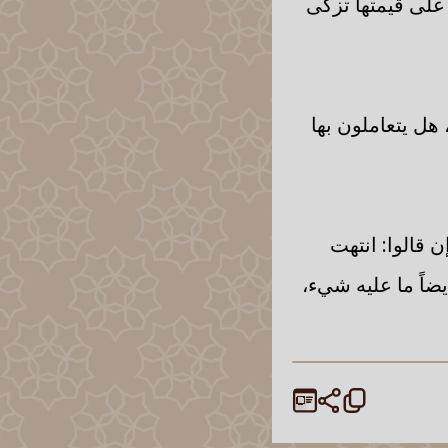
ي على قيمتها تزكى
هل يتعاملون بها
 قالوا: انتهت
ضاً ما عليه شيء،