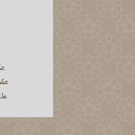
حك
حكم 
ما 