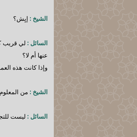
الشيخ :
إيِش؟
السائل :
لي قريب كان
عنها أم لا؟
وإذا كانت هذه العمل
الشيخ :
من المعلوم أ
السائل :
ليست للتجا