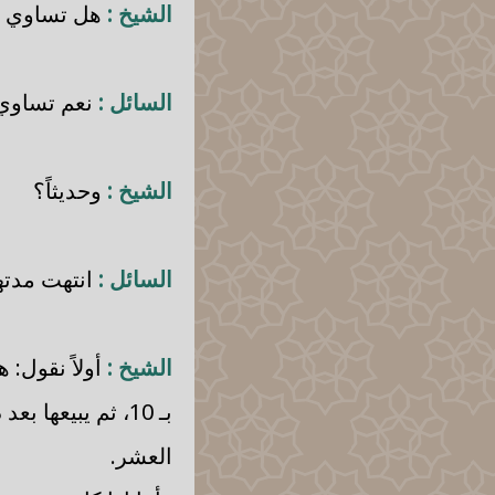
الشيخ :
هل تساوي شي
السائل :
نعم تساوي شي
الشيخ :
وحديثاً؟
السائل :
انتهت مدتها
الشيخ :
أولاً نقول: 
العشر.