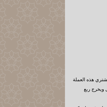
يشتري هذه العملة
م الحول ويخرج ربع