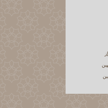
ز
مين
ين