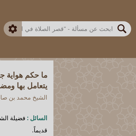
بن باز
بن العثيمين
ذكي
الألباني
الفوزان
مطابق
متقدم
اللجنة الدائمة
بحث
ما حكم هواية جم
يتعامل بها ومضى
الشيخ محمد بن صالح
السائل :
فضيلة الشيخ
قديماً.