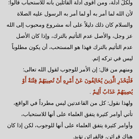
ولكلٍّ أدلة، ومن أقوى أدلة القائلين بأنه للاستحباب قالوا:
لأن الله لما أمر به أو لما أمر به الرسول عليه الصلاة
والسلام كان ذلك دليلاً على أنه مشروع ومحبوب إلى الله
عز وجل، والأصل عدم التأثيم بالترك، وإذا كان الأصل
عدم التأثيم بالترك فهذا هو المستحب، أن يكون مطلوباً
ليس في تركه إثم.
ومنهم من قال: إن الأمر للوجوب لقول الله تعالى:
فَلْيَحْذَرِ الَّذِينَ يُخَالِفُونَ عَنْ أَمْرِهِ أَنْ تُصِيبَهُمْ فِتْنَةٌ أَوْ
يُصِيبَهُمْ عَذَابٌ أَلِيمٌ
.
ولهذا نقول: كل من القاعدتين ليس مطرداً في الواقع،
تأتي أوامر كثيرة يتفق العلماء على أنها للاستحباب،
وأوامر كثيرة يتفق العلماء على أنها للوجوب، لكن إذا كان
هناك قرائن، فالقرائن تؤيد.