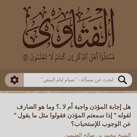
العالم
طريقة البحث
بن باز
بن العثيمين
ذكي
الألباني
الفوزان
مطابق
متقدم
اللجنة الدائمة
بحث
هل إجابة المؤذن واجبة أم لا .؟ وما هو الصارف
لقوله " إذا سمعتم المؤذن فقولوا مثل ما يقول "
عن الوجوب للإستحباب؟
الشيخ محمد بن صالح العثيمين