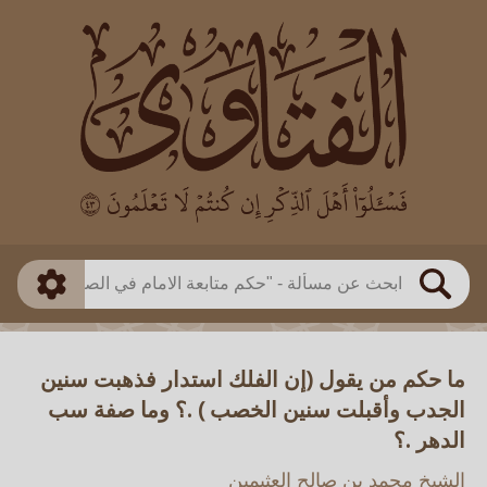
العالم
طريقة البحث
بن باز
بن العثيمين
ذكي
الألباني
الفوزان
مطابق
متقدم
اللجنة الدائمة
بحث
ما حكم من يقول (إن الفلك استدار فذهبت سنين
الجدب وأقبلت سنين الخصب ) .؟ وما صفة سب
الدهر .؟
الشيخ محمد بن صالح العثيمين