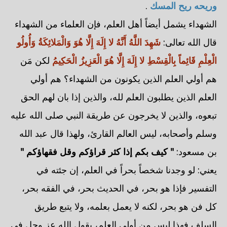
وريحه ريح المسك
.
الشهداء يشمل أيضاً أهل العلم، فإن العلماء من الشهداء
قال الله تعالى:
شَهِدَ اللَّهُ أَنَّهُ لا إِلَهَ إِلَّا هُوَ وَالْمَلائِكَةُ وَأُولُو
الْعِلْمِ قَائِماً بِالْقِسْطِ لا إِلَهَ إِلَّا هُوَ الْعَزِيزُ الْحَكِيمُ
لكن مَن
هم أولي العلم الذين يكونون من الشهداء؟ هم أولي
العلم الذين يطلبون العلم لله، والذين إذا بان لهم الحق
تبعوه، والذين لا يخرجون عن طريقة النبي صلى الله عليه
وسلم وأصحابه، ليس العالم القارئ، ولهذا قال عبد الله
بن مسعود:
" كيف بكم إذا كثر قراؤكم وقل فقهاؤكم "
يعني: لو وجدنا شخصاً بحراً في العلم، إن جئته في
التفسير فإذا هو بحر، في الحديث بحر، في الفقه بحر،
كل فن هو بحر، لكنه لا يعمل بعلمه، ولا يتبع طريق
السلف فهذا ليس من أولي العلم، يقول الله عز وجل في