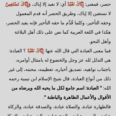
حصر، فمعنى:
إِيَّاكَ نَعْبُدُ
أي: لا نعبد إلا إياك،
وَإِيَّاكَ نَسْتَعِينُ
لا نستعين إلا إياك، وطريق الحصر أنه قدم المعمول
وحقه التأخير، وكلما قُدِّم ما حقه التأخير فإنه يفيد الحصر،
هكذا في اللغة العربية كما نص على ذلك أهل البلاغة
وأهل النحو.
فما معنى العبادة التي قال الله عنها:
إِيَّاكَ نَعْبُدُ
؟ العبادة:
هي التذلل لله عز وجل والخضوع له بامتثال أوامره،
باجتناب نواهيه، تصديق أخباره، تعظيمه، محبته، إلى غير
ذلك من أنواع العبادة، قال شيخ الإسلام ابن تيمية رحمه
الله:
" العبادة: اسم جامع لكل ما يحبه الله ويرضاه من
الأقوال والأعمال الظاهرة والباطنة "
.
فالطهارة عبادة، والصلاة عبادة، والصدقة عبادة، والزكاة
عبادة، والصوم عبادة، والحج عبادة، والنذر عبادة، والتوكل