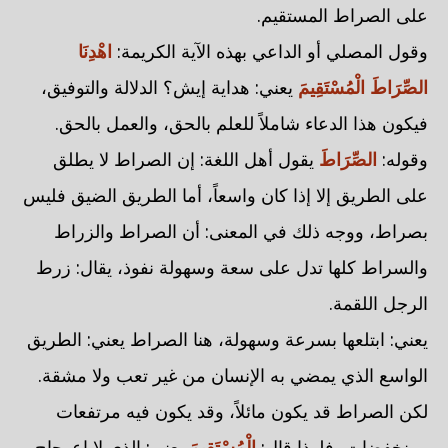
على الصراط المستقيم.
وقول المصلي أو الداعي بهذه الآية الكريمة:
اهْدِنَا
الصِّرَاطَ الْمُسْتَقِيمَ
يعني: هداية إيش؟ الدلالة والتوفيق،
فيكون هذا الدعاء شاملاً للعلم بالحق، والعمل بالحق.
وقوله:
الصِّرَاطَ
يقول أهل اللغة: إن الصراط لا يطلق
على الطريق إلا إذا كان واسعاً، أما الطريق الضيق فليس
بصراط، ووجه ذلك في المعنى: أن الصراط والزراط
والسراط كلها تدل على سعة وسهولة نفوذ، يقال: زرط
الرجل اللقمة.
يعني: ابتلعها بسرعة وسهولة، هنا الصراط يعني: الطريق
الواسع الذي يمضي به الإنسان من غير تعب ولا مشقة.
لكن الصراط قد يكون مائلاً، وقد يكون فيه مرتفعات
ومنخفضات، فلهذا قال:
الْمُسْتَقِيمَ
يعني: الذي لا اعوجاج