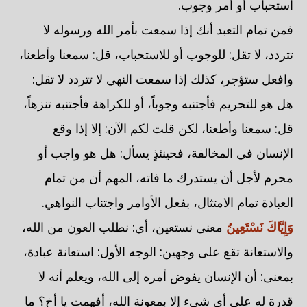
استحباب أو أمر وجوب.
فمن تمام التعبد أنك إذا سمعت بأمر الله ورسوله لا
تتردد، لا تقل: للوجوب أو للاستحباب، قل: سمعنا وأطعنا،
وافعل ستؤجر، كذلك إذا سمعت النهي لا تتردد لا تقل:
هل هو للتحريم فأجتنبه وجوباً، أو للكراهة فأجتنبه تنزهاً،
قل: سمعنا وأطعنا، لكن قلت لكم الآن: إلا إذا وقع
الإنسان في المخالفة، فحينئذٍ يسأل: هل هو واجب أو
محرم لأجل أن يستدرك ما فاته، المهم أن من تمام
العبادة تمام الامتثال، بفعل الأوامر واجتناب النواهي.
وَإِيَّاكَ نَسْتَعِينُ
معنى نستعين، أي: نطلب العون من الله،
والاستعانة تقع على وجهين: الوجه الأول: استعانة عبادة،
بمعنى: أن الإنسان يفوض أمره إلى الله، ويعلم أنه لا
قدرة له على أي شيء إلا بمعونة الله، أفهمت يا أخ؟ ما