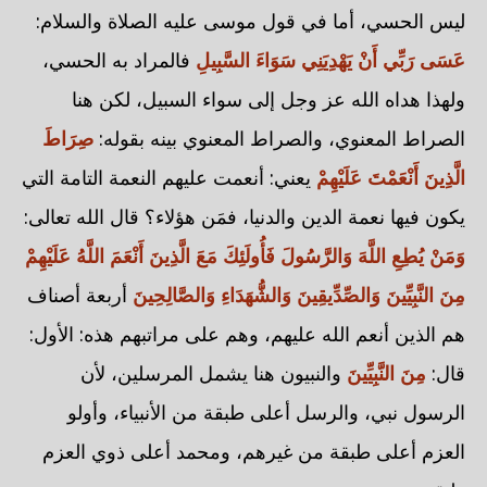
ليس الحسي، أما في قول موسى عليه الصلاة والسلام:
عَسَى رَبِّي أَنْ يَهْدِيَنِي سَوَاءَ السَّبِيلِ
فالمراد به الحسي،
ولهذا هداه الله عز وجل إلى سواء السبيل، لكن هنا
الصراط المعنوي، والصراط المعنوي بينه بقوله:
صِرَاطَ
الَّذِينَ أَنْعَمْتَ عَلَيْهِمْ
يعني: أنعمت عليهم النعمة التامة التي
يكون فيها نعمة الدين والدنيا، فمَن هؤلاء؟ قال الله تعالى:
وَمَنْ يُطِعِ اللَّهَ وَالرَّسُولَ فَأُولَئِكَ مَعَ الَّذِينَ أَنْعَمَ اللَّهُ عَلَيْهِمْ
مِنَ النَّبِيِّينَ وَالصِّدِّيقِينَ وَالشُّهَدَاءِ وَالصَّالِحِينَ
أربعة أصناف
هم الذين أنعم الله عليهم، وهم على مراتبهم هذه: الأول:
قال:
مِنَ النَّبِيِّينَ
والنبيون هنا يشمل المرسلين، لأن
الرسول نبي، والرسل أعلى طبقة من الأنبياء، وأولو
العزم أعلى طبقة من غيرهم، ومحمد أعلى ذوي العزم