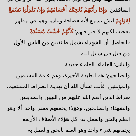
المنافقين:
وَإِذَا رَأَيْتَهُمْ تُعْجِبُكَ أَجْسَامُهُمْ وَإِنْ يَقُولُوا تَسْمَعْ
لِقَوْلِهِمْ
ليش تسمع لأنه فصاحة وبيان، وهم في مظهر
يعجبه، لكنهم لا خير فيهم:
كَأَنَّهُمْ خُشُبٌ مُسَنَّدَةٌ
.
فالحاصل أن الشهداء يشمل طائفتين من الناس: الأول:
من قتل في سبيل الله.
والثاني: العلماء، العلماء حقيقة.
والصالحين: هم الطبقة الأخيرة، وهم عامة المسلمين
والمؤمنين، فأنت تسأل الله أن يهديك الصراط المستقيم،
صراط الذين أنعم الله عليهم من النبيين والصديقين
والشهداء والصالحين، وهؤلاء يجمعهم معنى واحد: ألا وهو
العلم بالحق والعمل به، كل هؤلاء الأصناف الأربعة
يجمعهم شيء واحد وهو العلم بالحق والعمل به