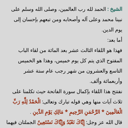
الشيخ :
الحمد لله رب العالمين، وصلى الله وسلم على
نبينا محمد وعلى آله وأصحابه ومن تبعهم بإحسان إلى
يوم الدين.
أما بعد:
فهذا هو اللقاء الثالث عشر بعد المائة من لقاء الباب
المفتوح الذي يتم كل يوم خميس، وهذا هو الخميس
التاسع والعشرون من شهر رجب عام ستة عشر
وأربعمائة وألف.
نفتتح هذا اللقاء بإكمال سورة الفاتحة حيث تكلمنا على
ثلاث آيات منها وهي قوله تبارك وتعالى:
الْحَمْدُ لِلَّهِ رَبِّ
الْعَالَمِينَ * الرَّحْمَنِ الرَّحِيمِ * مَالِكِ يَوْمِ الدِّينِ
.
قال الله عز وجل:
إِيَّاكَ نَعْبُدُ وَإِيَّاكَ نَسْتَعِينُ
الجملتان فيهما