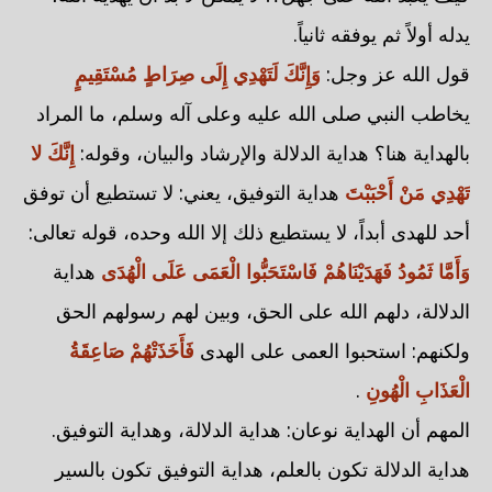
يدله أولاً ثم يوفقه ثانياً.
قول الله عز وجل:
وَإِنَّكَ لَتَهْدِي إِلَى صِرَاطٍ مُسْتَقِيمٍ
يخاطب النبي صلى الله عليه وعلى آله وسلم، ما المراد
بالهداية هنا؟ هداية الدلالة والإرشاد والبيان، وقوله:
إِنَّكَ لا
تَهْدِي مَنْ أَحْبَبْتَ
هداية التوفيق، يعني: لا تستطيع أن توفق
أحد للهدى أبداً، لا يستطيع ذلك إلا الله وحده، قوله تعالى:
وَأَمَّا ثَمُودُ فَهَدَيْنَاهُمْ فَاسْتَحَبُّوا الْعَمَى عَلَى الْهُدَى
هداية
الدلالة، دلهم الله على الحق، وبين لهم رسولهم الحق
ولكنهم: استحبوا العمى على الهدى
فَأَخَذَتْهُمْ صَاعِقَةُ
الْعَذَابِ الْهُونِ
.
المهم أن الهداية نوعان: هداية الدلالة، وهداية التوفيق.
هداية الدلالة تكون بالعلم، هداية التوفيق تكون بالسير