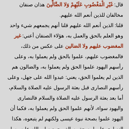
قال:
غَيْرِ الْمَغْضُوبِ عَلَيْهِمْ وَلا الضَّالِّينَ
هذان صنفان
مخالفان للذين أنعم الله عليهم.
قلنا: الذين أنعم الله عليهم قلنا أنهم يجمعهم شيء واحد
وهو العلم بالحق والعمل به، هؤلاء الصنفان أعني:
غير
المغضوب عليهم ولا الضالين
على عكس من ذلك،
فالمغضوب عليهم، علموا بالحق ولم يعملوا به، وعلى
رأسهم اليهود علموا الحق ولم يعملوا به، والضالون هم
الذين لم يعلموا الحق، يعني: عبدوا الله على جهل، وعلى
رأسهم النصارى قبل بعثة الرسول عليه الصلاة والسلام،
أما بعد بعثة الرسول عليه الصلاة والسلام فالنصارى
واليهود سواء، لأنهم علموا الحق ولم يعملوا به، فكما أن
اليهود علموا بصحة نبوة عيسى ولكنهم لم يتبعوه، هكذا
النصارى علموا بصحة رسالة محمد صلى الله عليه وسلم