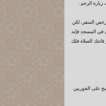
يارة الرحم .
برخص السفر، لكن
 في المسجد فإنه
 فاتتك الصلاة فلك
سح على الجوربين