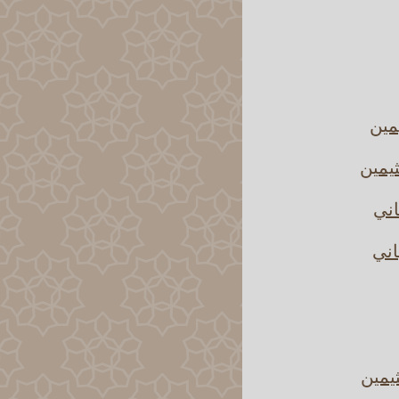
مين
يمين
اني
اني
يمين