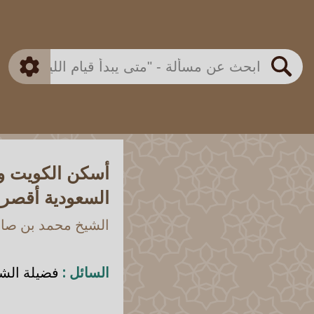
بن باز
بن العثيمين
ذكي
الألباني
الفوزان
مطابق
متقدم
اللجنة الدائمة
بحث
أسكن الكويت ول
السعودية أقصر أ
الشيخ محمد بن صالح
السائل :
فضيلة الشي