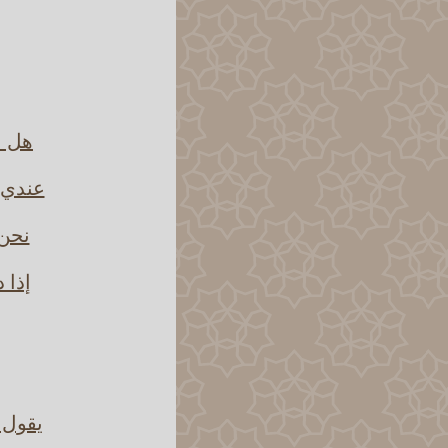
هل ا
عندي 
نحن 
إذا 
يقول 