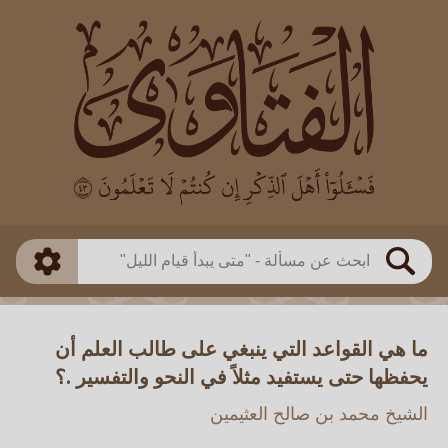
العالم
طريقة البحث
بن باز
بن العثيمين
ذكي
الألباني
الفوزان
مطابق
متقدم
اللجنة الدائمة
بحث
ما هي القواعد التي ينبغي على طالب العلم أن
يحفظها حتى يستفيد مثلاً في النحو والتفسير .؟
الشيخ محمد بن صالح العثيمين