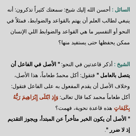
السائل :
أحسن الله إليك شيخ: سمعتك كثيراً تذكرون: أنه
ينبغي لطالب العلم أن يهتم بالقواعد والضوابط، فمثلاً في
النحو أو التفسير ما هي القواعد والضوابط اللي الإنسان
ممكن يحفظها حتى يستفيد منها؟
الشيخ :
أذكر قاعدتين في النحو:
" الأصل في الفاعل أن
يتصل بالعامل "
فتقول: أكل محمدٌ طعاماً، هذا الأصل،
وخلاف الأصل أن يقدم المفعول به على الفاعل فتقول:
أكل طعاماً محمد كما قال تعالى:
وَإِذِ ابْتَلَى إِبْرَاهِيمَ رَبُّهُ
بِكَلِمَاتٍ
هذه قاعدة نحوية، فهمت؟
" الأصل أن يكون الخبر متأخراً عن المبتدأ، ويجوز التقديم
إذ لا ضرر "
.