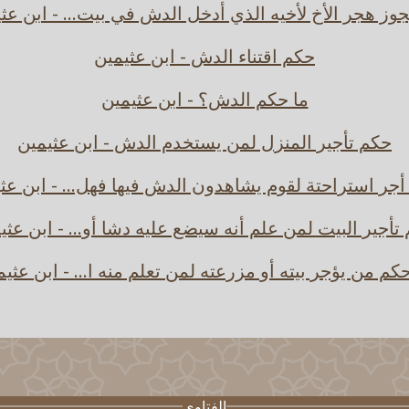
وز هجر الأخ لأخيه الذي أدخل الدش في بيت... - ابن عث
حكم اقتناء الدش - ابن عثيمين
ما حكم الدش؟ - ابن عثيمين
حكم تأجير المنزل لمن يستخدم الدش - ابن عثيمين
جر استراحتة لقوم يشاهدون الدش فيها فهل... - ابن عث
تأجير البيت لمن علم أنه سيضع عليه دشا أو... - ابن عثي
كم من يؤجر بيته أو مزرعته لمن تعلم منه ا... - ابن عثي
الفتاوى