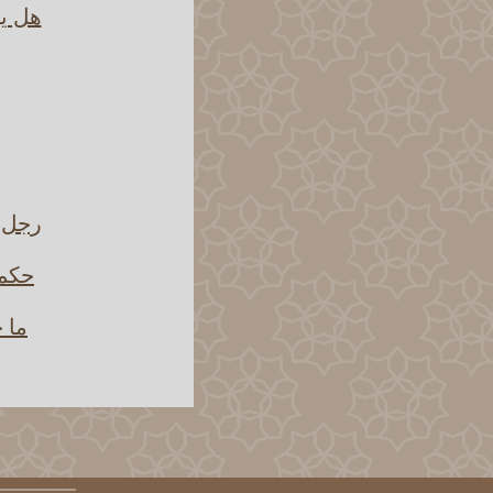
هل يج
رجل أ
حكم 
ما ح