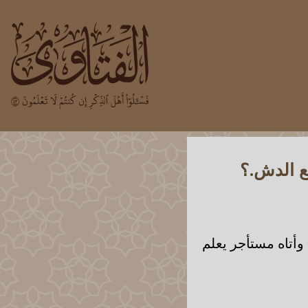
ع الدش.؟
 وأتاه مستأجر يعلم