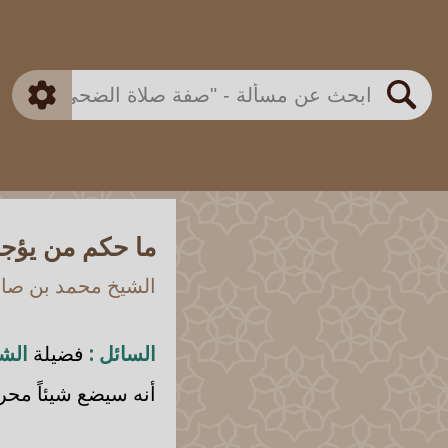
بن باز
بن العثيمين
ذكي
الألباني
الفوزان
مطابق
متقدم
اللجنة الدائمة
بحث
ما حكم من يؤجر
الشيخ محمد بن صالح
السائل :
فضيلة
الشي
أنه سيضع شيئاً محر