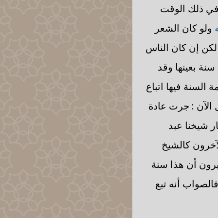
 في ذلك الوقت
ه
ولو كان الشعر
 لكن إن كان الناس
سنة بعينها وقد
 السنة فيها اتباع
ل الآن : جرت عادة
ار شيخنا عبد
آخرون كالشيخ
 يرون أن هذا سنة
فالصواب أنه تبع