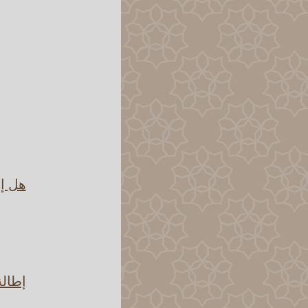
هل إط
إطالة