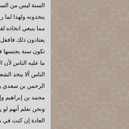
السنة ليس من السنة
يتخذونه ولهذا لما 
مما ينبغي اتخاذه لق
يعتادون ذلك فافعل و
تكون سنة بجنسها فمث
ما عليه الناس لأن ا
الناس ألا يتخذ الشع
الرحمن بن سعدي وكذ
محمد بن إبراهيم وإخ
ونحن نعلم أنهم لو ر
العادة إن كنت في مك