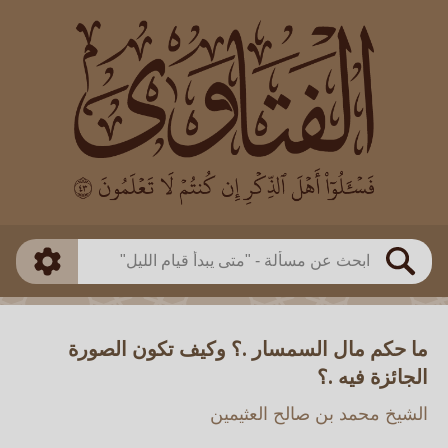
العالم
طريقة البحث
بن باز
بن العثيمين
ذكي
الألباني
الفوزان
مطابق
متقدم
اللجنة الدائمة
بحث
ما حكم مال السمسار .؟ وكيف تكون الصورة
الجائزة فيه .؟
الشيخ محمد بن صالح العثيمين