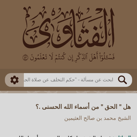
العالم
طريقة البحث
بن باز
بن العثيمين
ذكي
الألباني
الفوزان
مطابق
متقدم
اللجنة الدائمة
بحث
هل " الحق " من أسماء الله الحسنى .؟
الشيخ محمد بن صالح العثيمين