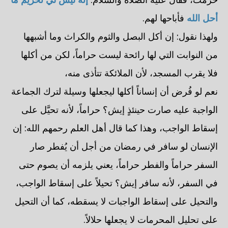
أحل الله
فأباحها لهم.
ولهذا نقول: إن أكل البصل والثوم والكراث وما أشبهها
من النوابت التي لها رائحة ليست حراماً، لكن من أكلها
فلا يقرب المسجد، لأن الملائكة تتأذى منه،
نعم لو فُرض أن إنساناً أكلها ليجعلها وسيلة لترك الجماعة
الواجبة عليه صارت حينئذٍ إيش؟ حراماً، لأنه تحيَّل على
إسقاط الواجب، وهذا كما قال أهل العلم رحمهم الله: إن
الإنسان لو سافر في رمضان من أجل أن يُفطر صار
السفر حراماً والفطر حراماً، يعني يلزمه أن يصوم حتى
في السفر، لأنه سافر إيش؟ تحيلاً على إسقاط الواجب،
والتحيل على إسقاط الواجبات لا يسقطه، كما أن التحيل
على تحليل المحرمات لا يجعلها حلالاً.