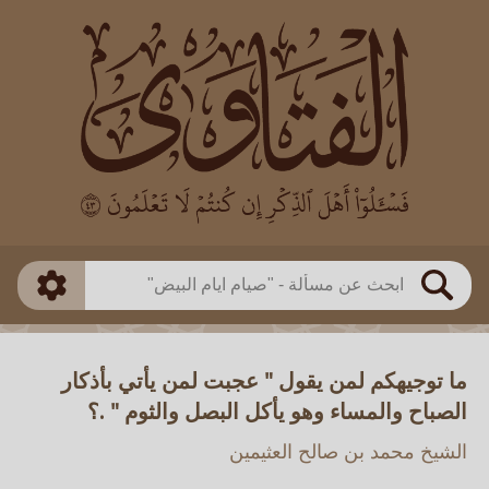
العالم
طريقة البحث
بن باز
بن العثيمين
ذكي
الألباني
الفوزان
مطابق
متقدم
اللجنة الدائمة
بحث
ما توجيهكم لمن يقول " عجبت لمن يأتي بأذكار
الصباح والمساء وهو يأكل البصل والثوم " .؟
الشيخ محمد بن صالح العثيمين