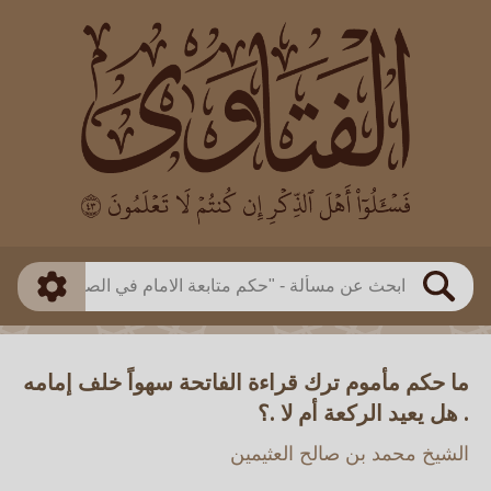
العالم
طريقة البحث
بن باز
بن العثيمين
ذكي
الألباني
الفوزان
مطابق
متقدم
اللجنة الدائمة
بحث
ما حكم مأموم ترك قراءة الفاتحة سهواً خلف إمامه
. هل يعيد الركعة أم لا .؟
الشيخ محمد بن صالح العثيمين