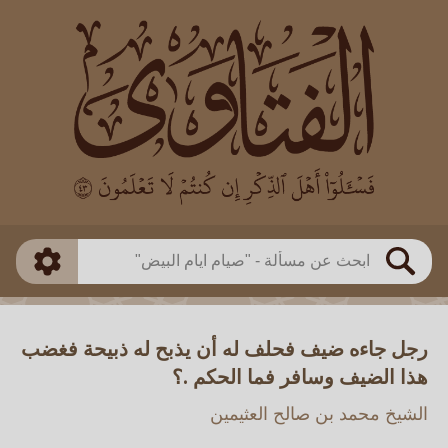
العالم
طريقة البحث
بن باز
بن العثيمين
ذكي
الألباني
الفوزان
مطابق
متقدم
اللجنة الدائمة
بحث
رجل جاءه ضيف فحلف له أن يذبح له ذبيحة فغضب
هذا الضيف وسافر فما الحكم .؟
الشيخ محمد بن صالح العثيمين