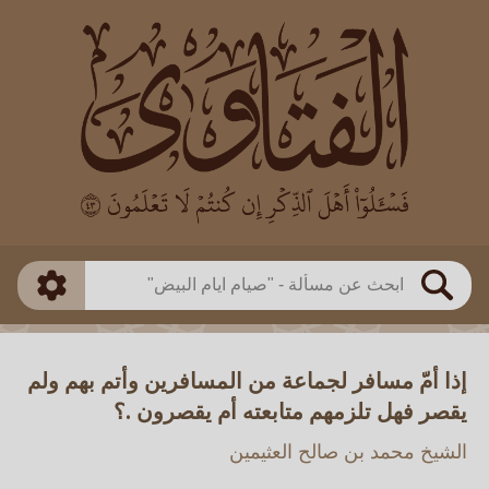
العالم
طريقة البحث
بن باز
بن العثيمين
ذكي
الألباني
الفوزان
مطابق
متقدم
اللجنة الدائمة
بحث
إذا أمّ مسافر لجماعة من المسافرين وأتم بهم ولم
يقصر فهل تلزمهم متابعته أم يقصرون .؟
الشيخ محمد بن صالح العثيمين