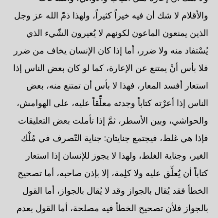
والأقلام لا شك أن فيه خيراً كثيراً، ولهذا ذمّ الله عز وجل
الذين يمنعون الماعون لكونهم لا يُعيرون الشّيء الذي
يُسْتفاد منه ولا ضرر، أما إذا كان الإنسان يخاف من ضرر
فلا بأس أنْ يمتنع عن الإعارة، كما لو كان بعض الناس إذا
استعار أفسد المعار، فهذا لا بأس أن تمتنع منه، بعض
الناس إذا أعرْته كتاباً وجدته معلِّقاً عليه، على الهوامش،
والحواشي، وبين الأسطر، ثمَّ إذا تأملت بعض التعليقات
فإذا هي غلط، فيجتمع جنايتان: جناية التّصرف في مُلْك
الغير، وجناية الغلط، ولهذا لا يجوز للإنسان إذا استعار
كتاباً أن يُعلِّق عليه ولا كلِمة، إلا بإذن صاحبه، أما تصحيح
الخطأ فقد يُقال بالجواز وقد لا يُقال بالجواز، أما القول
بالجواز فلأن تصحيح الخطأ فيه مصلحة، أما القول بعدم