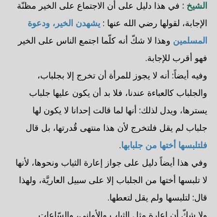
الشيخ :
في هذا دليل على أن الاجتماع على الخير مظنّة
الإجابة، لقولها رضي الله عنها :
يشهدن الخير، ودعوة
المسلمين
وهذا لا شكّ أنه كلّما اجتمع الناس على الخير
فهو أقرب للإجابة.
وفيه أيضاً: أنه لا يجوز للمرأة أن تخرج إلا بجلباب،
والجلباب كالعباءة عندنا، فلا بد أن يكون عليها جلباب
يسترها، ويدل لذلك: أنها لما قالت إحدانا لا يكون لها
جلباب لم يقل فلتخرج لأن هذا منتهى قُدرتها، بل قال
فلتلبسها أختها من جلبابها
.
وفي هذا أيضاً دليل على جواز إعارة الثياب ونحوها، لأنها
لا تلبسها أختها من الجلباب إلا على سبيل العاريَّة، ولهذا
قال: لتلبسها ولم يقل لتعطها.
ولا شكّ أن إعارة مثل الثياب والأواني، والسّاعات