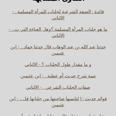
فائدة : الصفة الشرعية لجلباب للمرأة المسلمة . -
الالباني
ما هو جلباب المرأة المسلمة.؟وهل العباءة التي ت... -
الالباني
حدثنا عبد الله بن عبد الوهاب قال حدثنا حماد... - ابن
عثيمين
و ما مقدار طول الجلباب ؟ - الالباني
تتمة شرح حديث أم عطية . - ابن عثيمين
صفات الجلباب الشرعي . - الالباني
فوائد حديث : ( لتلبسها صاحبتها من جلبابها فل... - ابن
عثيمين