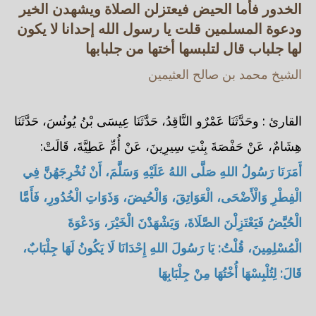
الخدور فأما الحيض فيعتزلن الصلاة ويشهدن الخير
ودعوة المسلمين قلت يا رسول الله إحدانا لا يكون
لها جلباب قال لتلبسها أختها من جلبابها
الشيخ محمد بن صالح العثيمين
القارئ : وحَدَّثَنَا عَمْرٌو النَّاقِدُ، حَدَّثَنَا عِيسَى بْنُ يُونُسَ، حَدَّثَنَا
هِشَامٌ، عَنْ حَفْصَةَ بِنْتِ سِيرِينَ، عَنْ أُمِّ عَطِيَّةَ، قَالَتْ:
أَمَرَنَا رَسُولُ اللهِ صَلَّى اللهُ عَلَيْهِ وَسَلَّمَ، أَنْ نُخْرِجَهُنَّ فِي
الْفِطْرِ وَالْأَضْحَى، الْعَوَاتِقَ، وَالْحُيضَ، وَذَوَاتِ الْخُدُورِ، فَأَمَّا
الْحُيَّضُ فَيَعْتَزِلْنَ الصَّلَاةَ، وَيَشْهَدْنَ الْخَيْرَ، وَدَعْوَةَ
الْمُسْلِمِينَ، قُلْتُ: يَا رَسُولَ اللهِ إِحْدَانَا لَا يَكُونُ لَهَا جِلْبَابٌ،
قَالَ: لِتُلْبِسْهَا أُخْتُهَا مِنْ جِلْبَابِهَا