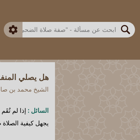
بن باز
بن العثيمين
ذكي
الألباني
الفوزان
مطابق
متقدم
اللجنة الدائمة
بحث
هل يصلي المنفر
الشيخ محمد بن صالح
السائل :
إذا لم تُقَ
يجهل كيفية الصلاة 