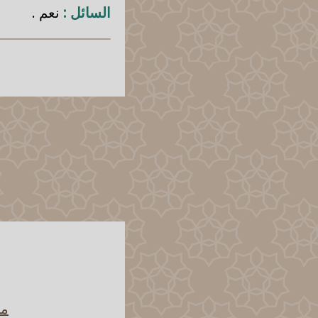
السائل :
نعم .
ما