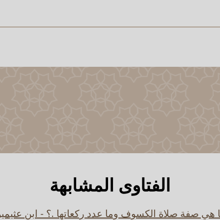
الفتاوى المشابهة
 هي صفة صلاة الكسوف وما عدد ركعاتها .؟ - ابن عثيمي