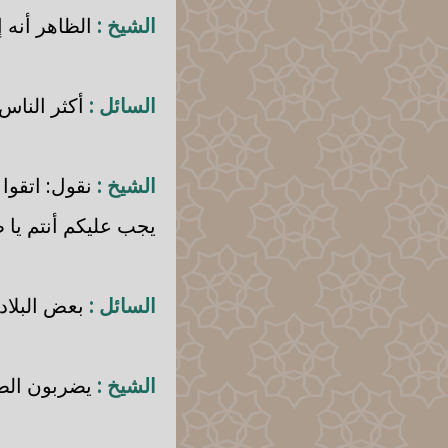
الشيخ :
الظاهر أنه 
السائل :
أكثر الناس
الشيخ :
نقول: اتقوا 
يجب عليكم أنتم يا 
السائل :
بعض البلاد ل
الشيخ :
يضربون الط