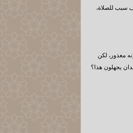
ف سبب للصلاة،
إنه معذور، لكن
لدان يجهلون هذا؟