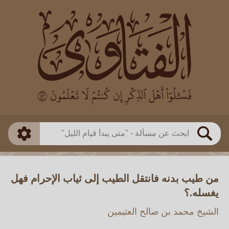
العالم
طريقة البحث
بن باز
بن العثيمين
ذكي
الألباني
الفوزان
مطابق
متقدم
اللجنة الدائمة
بحث
من طيب بدنه فانتقل الطيب إلى ثياب الإحرام فهل
يغسله.؟
الشيخ محمد بن صالح العثيمين