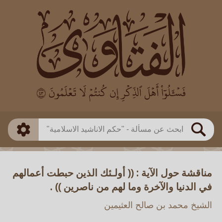
العالم
طريقة البحث
بن باز
بن العثيمين
ذكي
الألباني
الفوزان
مطابق
متقدم
اللجنة الدائمة
بحث
مناقشة حول الآية : (( أولـئك الذين حبطت أعمالهم
في الدنيا والآخرة وما لهم من ناصرين )) .
الشيخ محمد بن صالح العثيمين