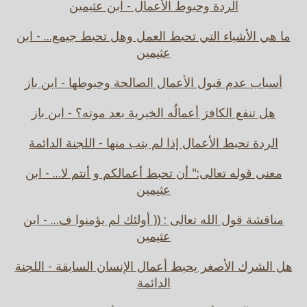
الردة وحبوط الأعمال - ابن عثيمين
ما هي الأشياء التي تحبط العمل وهل تحبط جيمع... - ابن
عثيمين
أسباب عدم قبول الأعمال الصالحة وحبوطها - ابن باز
هل تنفع الكافرَ أعمالُه الخيرية بعد موته؟ - ابن باز
الردة تحبط الأعمال إذا لم يتب منها - اللجنة الدائمة
معنى قوله تعالى:" أن تحبط أعمالكم و أنتم لا... - ابن
عثيمين
مناقشة قول الله تعالى : (( أولئك لم يؤمنوا ف... - ابن
عثيمين
هل الشرك الأصغر يحبط أعمال الإنسان السابقة - اللجنة
الدائمة