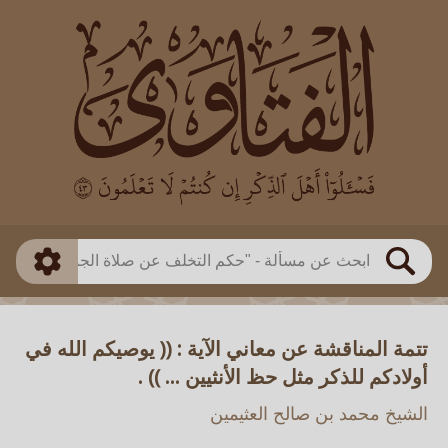
العالم
طريقة البحث
بن باز
بن العثيمين
ذكي
الألباني
الفوزان
مطابق
متقدم
اللجنة الدائمة
بحث
تتمة المناقشة عن معاني الآية : (( يوصيكم الله في
أولادكم للذكر مثل حظ الأنثيين ... )) .
الشيخ محمد بن صالح العثيمين