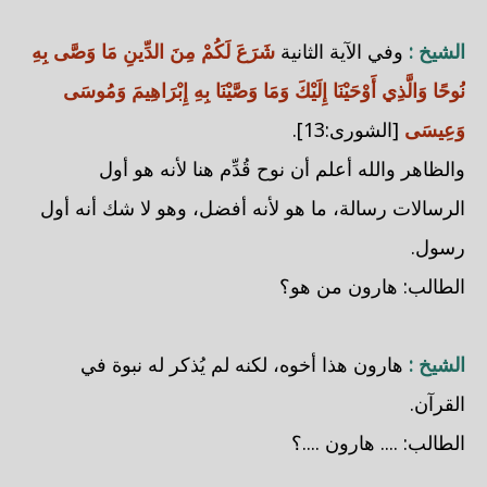
الشيخ :
وفي الآية الثانية
شَرَعَ لَكُمْ مِنَ الدِّينِ مَا وَصَّى بِهِ
نُوحًا وَالَّذِي أَوْحَيْنَا إِلَيْكَ وَمَا وَصَّيْنَا بِهِ إِبْرَاهِيمَ وَمُوسَى
وَعِيسَى
[الشورى:13].
والظاهر والله أعلم أن نوح قُدِّم هنا لأنه هو أول
الرسالات رسالة، ما هو لأنه أفضل، وهو لا شك أنه أول
رسول.
الطالب: هارون من هو؟
الشيخ :
هارون هذا أخوه، لكنه لم يُذكر له نبوة في
القرآن.
الطالب: .... هارون ....؟