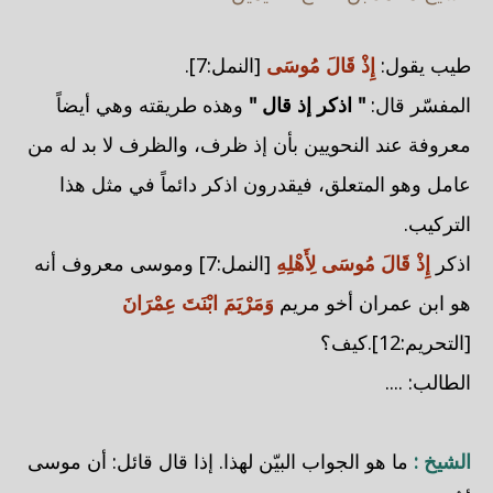
طيب يقول:
إِذْ قَالَ مُوسَى
[النمل:7].
المفسّر قال:
" اذكر إذ قال "
وهذه طريقته وهي أيضاً
معروفة عند النحويين بأن إذ ظرف، والظرف لا بد له من
عامل وهو المتعلق، فيقدرون اذكر دائماً في مثل هذا
التركيب.
اذكر
إِذْ قَالَ مُوسَى لِأَهْلِهِ
[النمل:7] وموسى معروف أنه
هو ابن عمران أخو مريم
وَمَرْيَمَ ابْنَتَ عِمْرَانَ
[التحريم:12].كيف؟
الطالب: ....
الشيخ :
ما هو الجواب البيّن لهذا. إذا قال قائل: أن موسى