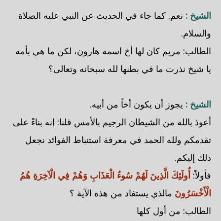
الشيخ :
نعم. كما جاء في الحديث عن النبي عليه الصلاة
والسلام.
الطالب: مريم كان لها أخ اسمه هارون، لكن ما هي بأمه
يا شيخ نذرت ما في بطنها لله سبحانه وتعالى؟
الشيخ :
يجوز أن يكون أخاً من أبيه.
أعوذ بالله من الشيطان الرجيم بالأمس قلنا: إنه بناءً على
تقدمكم ولله الحمد في معرفة استنباط الفوائد نجعل
ذلك إليكم.
فأولاً:
أُولَئِكَ الَّذِينَ لَهُمْ سُوءُ الْعَذَابِ وَهُمْ فِي الْآخِرَةِ هُمُ
الْأَخْسَرُونَ
مالذي يستفاد من هذه الآية ؟
الطالب: من أول كلها