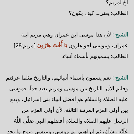
أخٌ لمريم؟
الطالب: يعني... كيف يكون؟
الشيخ :
لأن هذا موسى ابن عمران وهي مريم ابنة
عمران، وموسى أخو هارون
يَا أُخْتَ هَارُونَ
[مريم:28].
الطالب: يسمونهم بأسماء أنبياء.
الشيخ :
نعم يسمون بأسماء أنبيائهم، والتاريخ مثلما عرفتم
وقلتم الآن، التاريخ بين موسى ومريم بعيد جداً، فموسى
عليه الصلاة والسلام هو أفضل أنبياء بني إسرائيل، ويقع
بين أولي العزم المرتبة الثالثة، لأن أولي العزم من
الرسل عليهم الصلاة والسلام أفضلهم النبي صَلَّى اللَّهُ
عَلَيْهِ وَسَلَّمَ، ثم إبراهيم، ثم موسى، وعيسى ونوح ما يجد