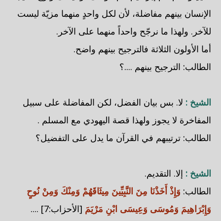
الإنسان بينهم مفاضلة، لأن لكل واحدٍ منهما مزيّة ليست
للآخر. ولهذا ما نرجّح واحداً منهما على الآخر.
أما الأولون الثلاثة فالترجيح بينهم واضح.
الطالب: الترجيح بينهم ....؟
الشيخ :
لا. بس بيان الفضل، لكن المفاضلة على سبيل
المفاخرة لا يجوز ولهذا قصة اليهودي مع المسلم .
الطالب: ترتيبهم في القرآن ما يدل على التفضيل؟
الشيخ :
إلا. التقديم.
الطالب:
وَإِذْ أَخَذْنَا مِنَ النَّبِيِّينَ مِيثَاقَهُمْ وَمِنْكَ وَمِنْ نُوحٍ
وَإِبْرَاهِيمَ وَمُوسَى وَعِيسَى ابْنِ مَرْيَمَ
[الأحزاب:7] ....