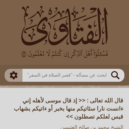
العالم
طريقة البحث
بن باز
بن العثيمين
ذكي
الألباني
الفوزان
مطابق
متقدم
اللجنة الدائمة
بحث
قال الله تعالى : << إذ قال موسى لأهله إني
ءانست نارا سئاتيكم منها بخبر أو ءاتيكم بشهاب
قبس لعلكم تصطلون >>
الشيخ محمد بن صالح العثيمين