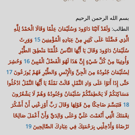
بسم الله الرحمن الرحيم
الطالب:
وَلَقَدْ آتَيْنَا دَاوُودَ وَسُلَيْمَانَ عِلْمًا وَقَالَا الْحَمْدُ لِلَّهِ
الَّذِي فَضَّلَنَا عَلَى كَثِيرٍ مِنْ عِبَادِهِ الْمُؤْمِنِينَ
15
وَوَرِثَ
سُلَيْمَانُ دَاوُودَ وَقَالَ يَا أَيُّهَا النَّاسُ عُلِّمْنَا مَنْطِقَ الطَّيْرِ
وَأُوتِينَا مِنْ كُلِّ شَيْءٍ إِنَّ هَذَا لَهُوَ الْفَضْلُ الْمُبِينُ
16
وَحُشِرَ
لِسُلَيْمَانَ جُنُودُهُ مِنَ الْجِنِّ وَالْإِنْسِ وَالطَّيْرِ فَهُمْ يُوزَعُونَ
17
حَتَّى إِذَا أَتَوْا عَلَى وَادِ النَّمْلِ قَالَتْ نَمْلَةٌ يَا أَيُّهَا النَّمْلُ ادْخُلُوا
مَسَاكِنَكُمْ لَا يَحْطِمَنَّكُمْ سُلَيْمَانُ وَجُنُودُهُ وَهُمْ لَا يَشْعُرُونَ
18
فَتَبَسَّمَ ضَاحِكًا مِنْ قَوْلِهَا وَقَالَ رَبِّ أَوْزِعْنِي أَنْ أَشْكُرَ
نِعْمَتَكَ الَّتِي أَنْعَمْتَ عَلَيَّ وَعَلَى وَالِدَيَّ وَأَنْ أَعْمَلَ صَالِحًا
تَرْضَاهُ وَأَدْخِلْنِي بِرَحْمَتِكَ فِي عِبَادِكَ الصَّالِحِينَ
19