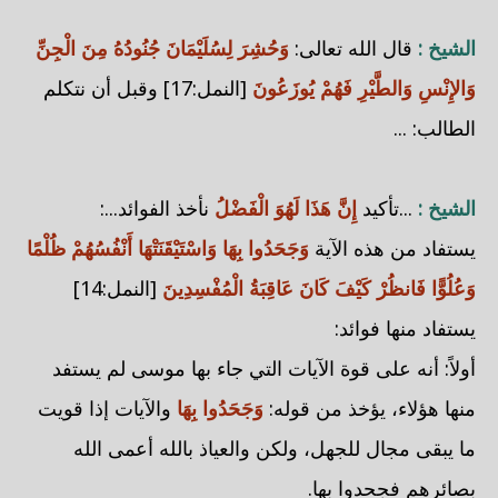
الشيخ :
قال الله تعالى:
وَحُشِرَ لِسُلَيْمَانَ جُنُودُهُ مِنَ الْجِنِّ
وَالإِنْسِ وَالطَّيْرِ فَهُمْ يُوزَعُونَ
[النمل:17] وقبل أن نتكلم
الطالب: ...
الشيخ :
...تأكيد
إِنَّ هَذَا لَهُوَ الْفَضْلُ
نأخذ الفوائد...:
يستفاد من هذه الآية
وَجَحَدُوا بِهَا وَاسْتَيْقَنَتْهَا أَنْفُسُهُمْ ظُلْمًا
وَعُلُوًّا فَانظُرْ كَيْفَ كَانَ عَاقِبَةُ الْمُفْسِدِينَ
[النمل:14]
يستفاد منها فوائد:
أولاً: أنه على قوة الآيات التي جاء بها موسى لم يستفد
منها هؤلاء، يؤخذ من قوله:
وَجَحَدُوا بِهَا
والآيات إذا قويت
ما يبقى مجال للجهل، ولكن والعياذ بالله أعمى الله
بصائرهم فجحدوا بها.