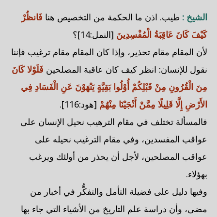
الشيخ :
طيب. اذن ما الحكمة من التخصيص هنا
فَانظُرْ
كَيْفَ كَانَ عَاقِبَةُ الْمُفْسِدِينَ
[النمل:14]؟
لأن المقام مقام تحذير، وإذا كان المقام مقام ترغيب فإننا
نقول للإنسان: انظر كيف كان عاقبة المصلحين
فَلَوْلا كَانَ
مِنَ الْقُرُونِ مِنْ قَبْلِكُمْ أُوْلُوا بَقِيَّةٍ يَنْهَوْنَ عَنِ الْفَسَادِ فِي
الأَرْضِ إِلَّا قَلِيلًا مِمَّنْ أَنْجَيْنَا مِنْهُمْ
[هود:116].
فالمسألة تختلف في مقام الترهيب نحيل الإنسان على
عواقب المفسدين، وفي مقام الترغيب نحيله على
عواقب المصلحين، لأجل أن يحذر من أولئك ويرغب
بهؤلاء.
وفيها دليل على فضيلة التأمل والتفكُّر في أخبار من
مضى، وأن دراسة علم التاريخ من الأشياء التي جاء بها