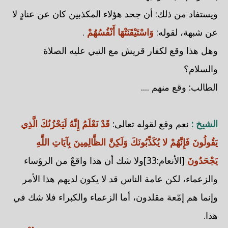
ويستفاد من ذلك: أن جحد هؤلاء المكذبين كان عن عنادٍ لا
عن شبهة، لقوله:
وَاسْتَيْقَنَتْهَا أَنْفُسُهُمْ
.
وهل هذا وقع لكفار قريش مع النبي عليه الصلاة
والسلام؟
الطالب: وقع منهم ....
الشيخ :
نعم وقع لقوله تعالى:
قَدْ نَعْلَمُ إِنَّهُ لَيَحْزُنُكَ الَّذِي
يَقُولُونَ فَإِنَّهُمْ لا يُكَذِّبُونَكَ وَلَكِنَّ الظَّالِمِينَ بِآيَاتِ اللَّهِ
يَجْحَدُونَ
[الأنعام:33]ولا شك أن هذا واقعٌ من الرؤساء
والزعماء، لكن عامة الناس قد لا يكون لديهم هذا الأمر
وإنما هم إمّعة مقلدون، أما الزعماء والكبراء فلا شك في
هذا.