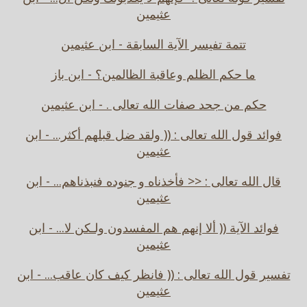
عثيمين
تتمة تفيسر الآية السابقة - ابن عثيمين
ما حكم الظلم وعاقبة الظالمين؟ - ابن باز
حكم من جحد صفات الله تعالى . - ابن عثيمين
فوائد قول الله تعالى : (( ولقد ضل قبلهم أكثر... - ابن
عثيمين
قال الله تعالى : << فأخذناه و جنوده فنبذناهم... - ابن
عثيمين
فوائد الآية (( ألا إنهم هم المفسدون ولـكن لا... - ابن
عثيمين
تفسير قول الله تعالى : (( فانظر كيف كان عاقب... - ابن
عثيمين