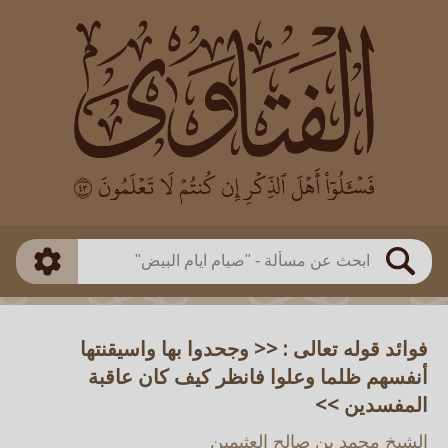
العالم
طريقة البحث
بن باز
بن العثيمين
ذكي
الألباني
الفوزان
مطابق
متقدم
اللجنة الدائمة
بحث
فوائد قوله تعالى : << وجحدوا بها واسيقنتها
أنفسهم ظلما وعلوا فانظر كيف كان عاقبة
المفسدين >>
الشيخ محمد بن صالح العثيمين