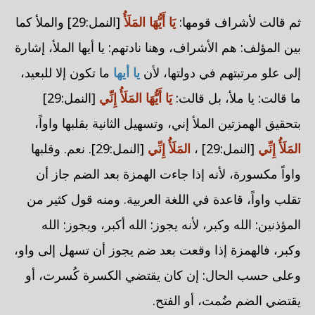
ثم قالت لأشراف قومها:
يَا أَيُّهَا المَلَأُ
[النمل:29] والملأ كما
بين المؤلف: هم الأشراف، وهنا نادتهم: يا أيها الملأ، إشارة
إلى علو مرتبتهم في دولتها، لأن
يا أيها
ما تكون إلا للبعيد،
ما قالت: يا ملأ، بل قالت:
يَا أَيُّهَا المَلَأُ إِنِّي
[النمل:29]
بتحقيق الهمزتين الملأ إني، وتسهيل الثانية بقلبها واواً،
المَلَأُ إِنِّي
[النمل:29] ،
المَلَأُ إِنِّي
[النمل:29]. نعم. وقلبها
واواً مكسورة، لأنه إذا جاءت الهمزة بعد الضم جاز أن
تقلب واواً، قاعدة في اللغة العربية. ومنه قول كثير من
المؤذنين: الله وكبر، لأنه يجوز: الله أكبر، ويجوز: الله
وكبر، فالهمزة إذا وقعت بعد ضم يجوز أن تسهل إلى واو،
وعلى حسب الحال: إن كان يقتضي الكسرة كُسرت، أو
يقتضي الضم ضُمت، أو الفتح.