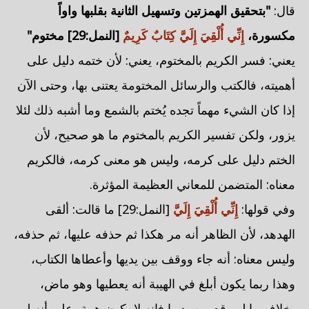
قال:
"بتحقيق الهمزتين وتسهيل الثانية بقلبها واواً
مكسورة،
إِنِّي أُلْقِيَ إِلَيَّ كِتَابٌ كَرِيمٌ
[النمل:29] مختوم"
يعني: فسر الكريم بالمختوم، يعني: لأن ختمه دليل على
أهميته، فالكتب والرسائل المختومة يعتنى بها، وحتى الآن
إذا كان الشيء مهماً تجده يُختم بالشمع وما أشبه ذلك لئلا
يزور، ولكن تفسير الكريم بالمختوم ما هو صحيح، لأن
الختم دليل على كرمه، وليس هو معنى كرمه، فالكريم
معناه: المتضمن للمعاني العظيمة المؤثرة.
وفي قولها:
إِنِّي أُلْقِيَ إِلَيَّ
[النمل:29] ما قالت: ألقى
الهدهد، لأن الظاهر أنه مر هكذا ثم حذفه عليها، ثم حذفه،
وليس معناه: أنه جاء ووقف بين يديها وأعطاها الكتاب،
وهذا ربما يكون أبلغ في الهيبة أنه يعطيها وهو ماض،
بخلاف ما لو وقع بين يديها فإنه لا يكون هيبة، على أنه لو