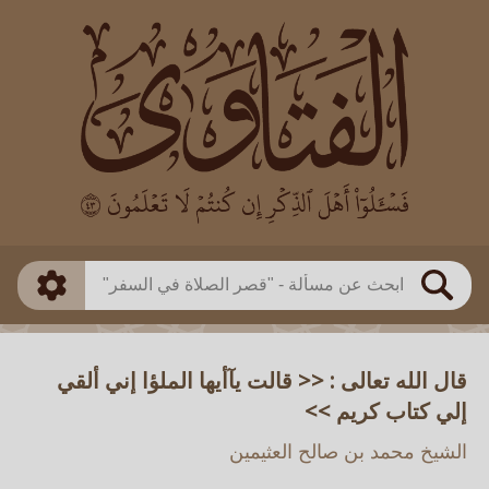
العالم
طريقة البحث
بن باز
بن العثيمين
ذكي
الألباني
الفوزان
مطابق
متقدم
اللجنة الدائمة
بحث
قال الله تعالى : << قالت يآأيها الملؤا إني ألقي
إلي كتاب كريم >>
الشيخ محمد بن صالح العثيمين