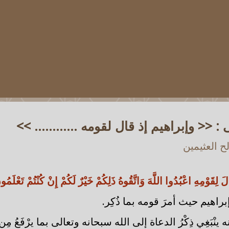
: << وإبراهيم إذ قال لقومه ............ >>
 العثيمين
الَ لِقَوْمِهِ اعْبُدُوا اللَّهَ وَاتَّقُوهُ ذَلِكُمْ خَيْرٌ لَكُمْ إِنْ كُنْتُمْ تَعْلَمُ
إبراهيم حيث أمرَ قومه بما ذُكِر.
ينْبَغِي ذِكْرُ الدعاة إلى الله سبحانه وتعالى بما يرْفَعُ مِن شأ