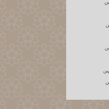
ين
ن
ين
ين
ن