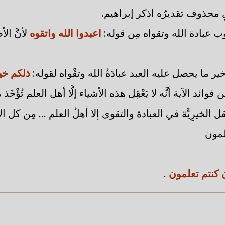
لٍ محذوف تقديرُه اذكر إبراهيم.
ب عبادة الله وتقواه مِن قوله:
اعبدوا الله واتقوه
لأنَّ ا
 خير ما يحصل عليه العبد عبادَةُ الله وتقْواه لقوله:
ذلكم خي
فوائد الآية أنَّه لا يَعْقِل هذه الأشياء إلَّا أهل العلم تُؤْخَذ 
 الخيرِيَّة في العبادة والتقوى إلا أهلُ العلم ... مِن كل ال
لمون
 كنتم تعلمون
.