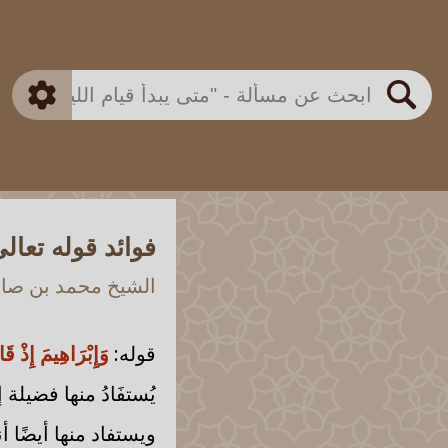
بن باز
بن العثيمين
ذكي
الألباني
الفوزان
مطابق
متقدم
اللجنة الدائمة
بحث
فوائد قوله تعالى 
الشيخ محمد بن صالح
قوله:
وَإِبْرَاهِيمَ إِذْ قَ
يُستفَادُ منها فضيلة 
ويستفاد منها أيضًا أنه 