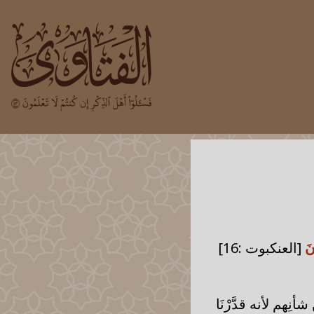
ونَ
[العنكبوت :16]
نِهم لأنه قدَّرْنَا