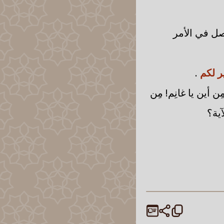
لأصل في الأمر
ر لكم
.
مِن أين يا غانِم! مِن
آية؟