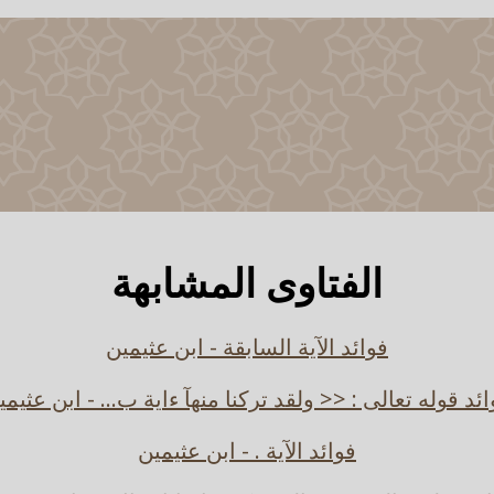
الفتاوى المشابهة
فوائد الآية السابقة - ابن عثيمين
ائد قوله تعالى : << ولقد تركنا منهآ ءاية ب... - ابن عثيمي
فوائد الآية . - ابن عثيمين