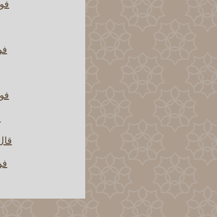
فوا
فو
فوا
ف
قال
فو