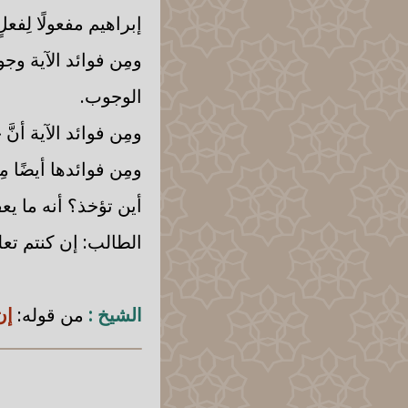
إبراهيم مفعولًا لِفع
ومِن فوائد الآية وجو
الوجوب.
ومِن فوائد الآية أنَّ
ومِن فوائدها أيضًا مِن 
أين تؤخذ؟ أنه ما يعقل
الطالب: إن كنتم تع
الشيخ :
من قوله:
إن