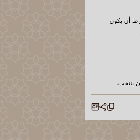
رط أن يكون
ن ينتخب.