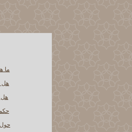
ما ه
هل ي
هل ي
حكم 
حول ك