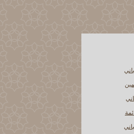
اني
مين
اني
ئمة
باني