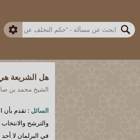
بن باز
بن العثيمين
ذكي
الألباني
الفوزان
مطابق
متقدم
اللجنة الدائمة
بحث
هل الشريعة هي 
الشيخ محمد بن صالح
السائل :
تقدم بأن ا
والترشح والانتخاب 
في البرلمان لا أحد