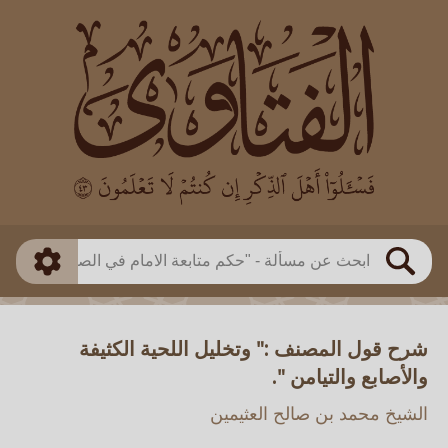
العالم
طريقة البحث
بن باز
بن العثيمين
ذكي
الألباني
الفوزان
مطابق
متقدم
اللجنة الدائمة
بحث
شرح قول المصنف :" وتخليل اللحية الكثيفة
والأصابع والتيامن ".
الشيخ محمد بن صالح العثيمين