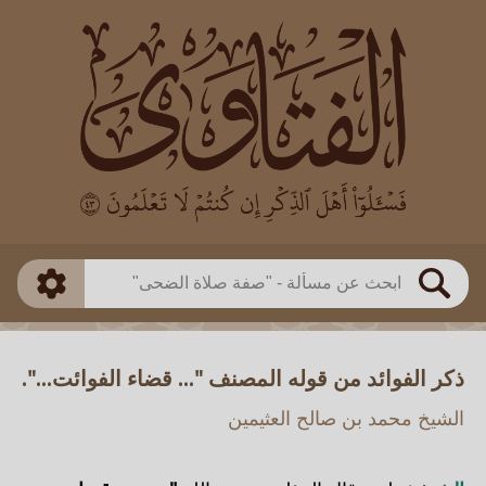
العالم
طريقة البحث
بن باز
بن العثيمين
ذكي
الألباني
الفوزان
مطابق
متقدم
اللجنة الدائمة
بحث
ذكر الفوائد من قوله المصنف "... قضاء الفوائت...".
الشيخ محمد بن صالح العثيمين