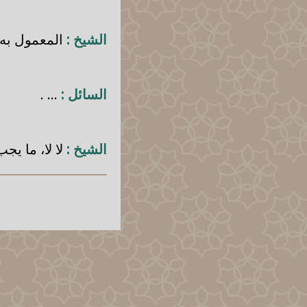
الشيخ :
المعمول به ا
السائل :
... .
الشيخ :
لا لا، ما يج