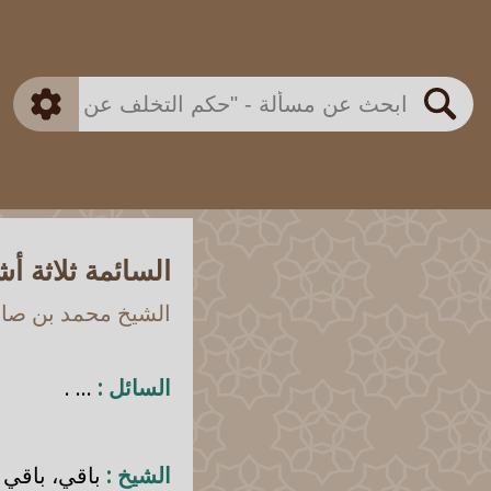
بن باز
بن العثيمين
ذكي
الألباني
الفوزان
مطابق
متقدم
اللجنة الدائمة
بحث
السائمة ثلاثة أ
الشيخ محمد بن صالح
السائل :
... .
الشيخ :
باقي، باقي 